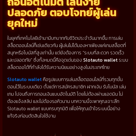
ถอนอัตโนมัติ เล่นง่าย
ปลอดภัย ตอบโจทย์ผู้เล่น
ยุคใหม่
ในยุคที่เทคโนโลยีเข้ามามีบทบาทกับชีวิตประจำวันมากขึ้น การเล่น
สล็อตออนไลน์ก็เช่นเดียวกัน ผู้เล่นไม่ได้มองหาเพียงแค่เกมสล็อตที่
สนุกหรือโบนัสที่สูงเท่านั้น แต่ยังต้องการ “ระบบที่สะดวก รวดเร็ว
และปลอดภัย” ซึ่งทั้งหมดนี้คือจุดเด่นของ
Slotauto wallet
ระบบ
สล็อตออโต้ที่กำลังได้รับความนิยมอย่างสูงในประเทศไทย
Slotauto wallet
คือรูปแบบการเล่นสล็อตออนไลน์ที่รวมทุกขั้น
ตอนไว้ในระบบเดียว ตั้งแต่การสมัครสมาชิก ฝากเงิน รับโบนัส เล่น
เกม ไปจนถึงการถอนเงินแบบอัตโนมัติ โดยไม่ต้องผ่านแอดมิน ไม่
ต้องแจ้งสลิป และไม่ต้องรอคิวนาน บทความนี้จะพาคุณเจาะลึก
Slotauto wallet แบบครบทุกมิติ เพื่อให้คุณเข้าใจระบบนี้อย่าง
แท้จริงก่อนตัดสินใจใช้งาน