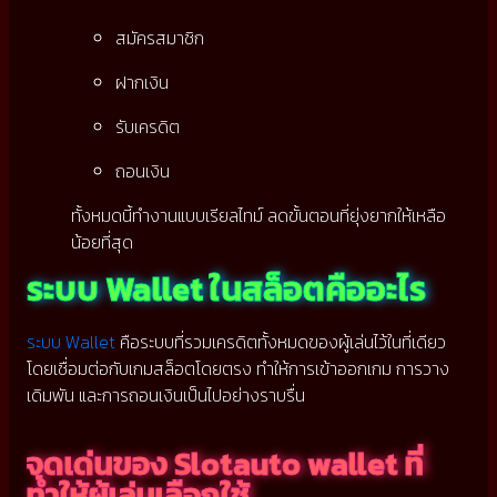
สมัครสมาชิก
ฝากเงิน
รับเครดิต
ถอนเงิน
ทั้งหมดนี้ทำงานแบบเรียลไทม์ ลดขั้นตอนที่ยุ่งยากให้เหลือ
น้อยที่สุด
ระบบ Wallet ในสล็อตคืออะไร
ระบบ Wallet
คือระบบที่รวมเครดิตทั้งหมดของผู้เล่นไว้ในที่เดียว
โดยเชื่อมต่อกับเกมสล็อตโดยตรง ทำให้การเข้าออกเกม การวาง
เดิมพัน และการถอนเงินเป็นไปอย่างราบรื่น
จุดเด่นของ Slotauto wallet ที่
ทำให้ผู้เล่นเลือกใช้