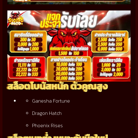
สล็อตโบนัสหนัก ตัวคูณสูง
Ganesha Fortune
Dragon Hatch
Phoenix Rises