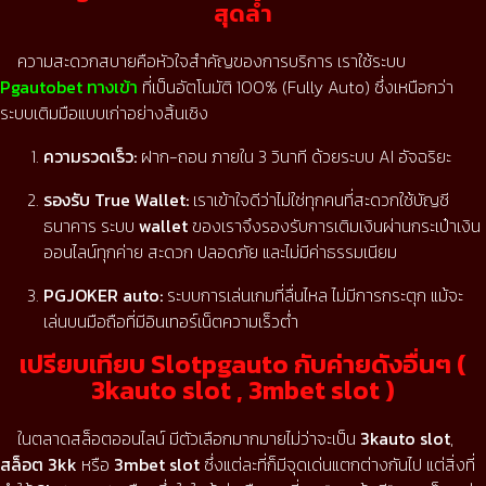
สุดล้ำ
ความสะดวกสบายคือหัวใจสำคัญของการบริการ เราใช้ระบบ
Pgautobet ทางเข้า
ที่เป็นอัตโนมัติ 100% (Fully Auto) ซึ่งเหนือกว่า
ระบบเติมมือแบบเก่าอย่างสิ้นเชิง
ความรวดเร็ว:
ฝาก-ถอน ภายใน 3 วินาที ด้วยระบบ AI อัจฉริยะ
รองรับ True Wallet:
เราเข้าใจดีว่าไม่ใช่ทุกคนที่สะดวกใช้บัญชี
ธนาคาร ระบบ
wallet
ของเราจึงรองรับการเติมเงินผ่านกระเป๋าเงิน
ออนไลน์ทุกค่าย สะดวก ปลอดภัย และไม่มีค่าธรรมเนียม
PGJOKER auto:
ระบบการเล่นเกมที่ลื่นไหล ไม่มีการกระตุก แม้จะ
เล่นบนมือถือที่มีอินเทอร์เน็ตความเร็วต่ำ
เปรียบเทียบ Slotpgauto กับค่ายดังอื่นๆ (
3kauto slot , 3mbet slot )
ในตลาดสล็อตออนไลน์ มีตัวเลือกมากมายไม่ว่าจะเป็น
3kauto slot
,
สล็อต 3kk
หรือ
3mbet slot
ซึ่งแต่ละที่ก็มีจุดเด่นแตกต่างกันไป แต่สิ่งที่