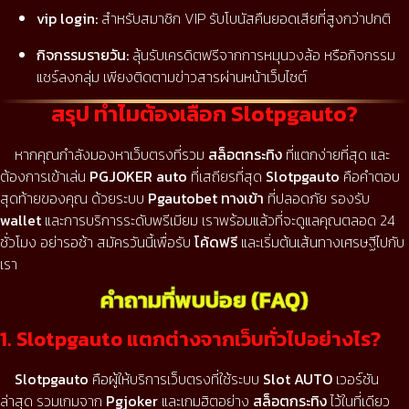
vip login:
สำหรับสมาชิก VIP รับโบนัสคืนยอดเสียที่สูงกว่าปกติ
กิจกรรมรายวัน:
ลุ้นรับเครดิตฟรีจากการหมุนวงล้อ หรือกิจกรรม
แชร์ลงกลุ่ม เพียงติดตามข่าวสารผ่านหน้าเว็บไซต์
สรุป ทำไมต้องเลือก Slotpgauto?
หากคุณกำลังมองหาเว็บตรงที่รวม
สล็อตกระทิง
ที่แตกง่ายที่สุด และ
ต้องการเข้าเล่น
PGJOKER auto
ที่เสถียรที่สุด
Slotpgauto
คือคำตอบ
สุดท้ายของคุณ ด้วยระบบ
Pgautobet ทางเข้า
ที่ปลอดภัย รองรับ
wallet
และการบริการระดับพรีเมียม เราพร้อมแล้วที่จะดูแลคุณตลอด 24
ชั่วโมง อย่ารอช้า สมัครวันนี้เพื่อรับ
โค้ดฟรี
และเริ่มต้นเส้นทางเศรษฐีไปกับ
เรา
คำถามที่พบบ่อย (FAQ)
1. Slotpgauto แตกต่างจากเว็บทั่วไปอย่างไร?
Slotpgauto
คือผู้ให้บริการเว็บตรงที่ใช้ระบบ
Slot AUTO
เวอร์ชัน
ล่าสุด รวมเกมจาก
Pgjoker
และเกมฮิตอย่าง
สล็อตกระทิง
ไว้ในที่เดียว