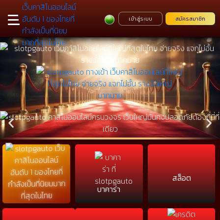
เข้าสู่ระบบ
สมัครสมาชิก
สล็อต
บาคาร่า