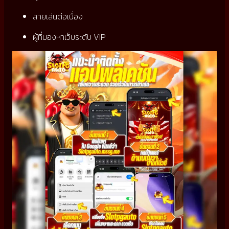
สายเล่นต่อเนื่อง
ผู้ที่มองหาเว็บระดับ VIP