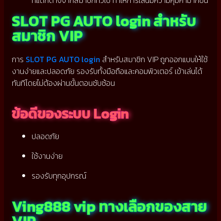
ที่แตกต่างจากสมาชิกทั่วไป ทำให้การเล่นมีความคุ้มค่ามากขึ้น
SLOT PG AUTO login สำหรับ
สมาชิก VIP
การ
SLOT PG AUTO login
สำหรับสมาชิก VIP ถูกออกแบบให้ใช้
งานง่ายและปลอดภัย รองรับทั้งมือถือและคอมพิวเตอร์ เข้าเล่นได้
ทันทีโดยไม่ต้องผ่านขั้นตอนซับซ้อน
ข้อดีของระบบ Login
ปลอดภัย
ใช้งานง่าย
รองรับทุกอุปกรณ์
Ving888 vip ทางเลือกของสาย