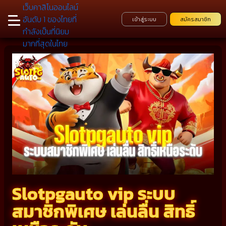
เข้าสู่ระบบ
สมัครสมาชิก
Slotpgauto vip ระบบ
สมาชิกพิเศษ เล่นลื่น สิทธิ์