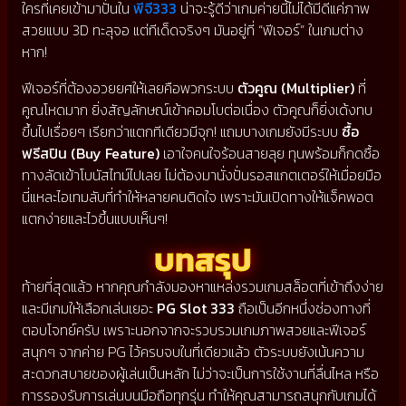
ใครที่เคยเข้ามาปั่นใน
พีจี333
น่าจะรู้ดีว่าเกมค่ายนี้ไม่ได้มีดีแค่ภาพ
สวยแบบ 3D ทะลุจอ แต่ทีเด็ดจริงๆ มันอยู่ที่ “ฟีเจอร์” ในเกมต่าง
หาก!
ฟีเจอร์ที่ต้องอวยยศให้เลยคือพวกระบบ
ตัวคูณ (Multiplier)
ที่
คูณโหดมาก ยิ่งสัญลักษณ์เข้าคอมโบต่อเนื่อง ตัวคูณก็ยิ่งเด้งทบ
ขึ้นไปเรื่อยๆ เรียกว่าแตกทีเดียวมีจุก! แถมบางเกมยังมีระบบ
ซื้อ
ฟรีสปิน (Buy Feature)
เอาใจคนใจร้อนสายลุย ทุนพร้อมก็กดซื้อ
ทางลัดเข้าโบนัสไทม์ไปเลย ไม่ต้องมานั่งปั่นรอสแกตเตอร์ให้เมื่อยมือ
นี่แหละไอเทมลับที่ทำให้หลายคนติดใจ เพราะมันเปิดทางให้แจ็คพอต
แตกง่ายและไวขึ้นแบบเห็นๆ!
บทสรุป
ท้ายที่สุดแล้ว หากคุณกำลังมองหาแหล่งรวมเกมสล็อตที่เข้าถึงง่าย
และมีเกมให้เลือกเล่นเยอะ
PG Slot 333
ถือเป็นอีกหนึ่งช่องทางที่
ตอบโจทย์ครับ เพราะนอกจากจะรวบรวมเกมภาพสวยและฟีเจอร์
สนุกๆ จากค่าย PG ไว้ครบจบในที่เดียวแล้ว ตัวระบบยังเน้นความ
สะดวกสบายของผู้เล่นเป็นหลัก ไม่ว่าจะเป็นการใช้งานที่ลื่นไหล หรือ
การรองรับการเล่นบนมือถือทุกรุ่น ทำให้คุณสามารถสนุกกับเกมได้