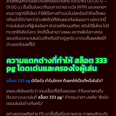
ส่วนใหญ่มักจะเป็นช่วงรอยต่อของวันใหม่ (ประมาณ 00.00 น. –
01.00 น.) ซึ่งเป็นจังหวะที่รอบการจ่ายรางวัล (RTP) ของหลายๆ
เกมอาจถูกรีเซ็ตใหม่ ทำให้มีโอกาสทำรอบโบนัสหรือเข้าถึงแจ็คพอ
ตก้อนโตได้ง่ายกว่าช่วงพีคไทม์ที่มีคนแย่งกันเล่นเยอะๆ นอกจากนี้
การเล่นในช่วงที่ผู้เล่นน้อยๆ ยังช่วยให้เกมเสถียร สปินได้ลื่นไหล ไม่มี
กระตุกให้เสียจังหวะ ใครที่เป็นสายวางแผน อยากเพิ่มโอกาสชนะ
ลองปรับเวลามาเล่นช่วงดึกหรือเช้าตรู่ดูครับ อาจจะเห็นผลลัพธ์ที่
ต่างออกไปเลยก็ได้
ความแตกต่างที่ทำให้ สล็อต 333
pg โดดเด่นและครองใจผู้เล่น
สล็อต 333 pg
มีดีอะไร ทำไมใครๆ ถึงยกให้เป็นที่หนึ่งในใจ?
เคยสงสัยไหมครับว่า เกมสล็อตก็มีตั้งเยอะแยะ ทำไมหลายคนถึง
ต้องเจาะจงมาเล่นที่
สล็อต 333 pg
? คำตอบง่ายๆ เลยคือ “ฟีลลิ่ง
ตอนเล่นมันต่างกันครับ”
อย่างแรกเลยคือค่าย PG เขาขึ้นชื่อเรื่องภาพสวย ภาพคมชัดระดับ