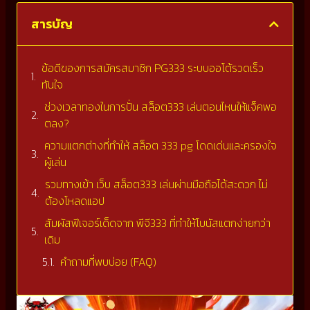
สารบัญ
ข้อดีของการสมัครสมาชิก PG333 ระบบออโต้รวดเร็ว
ทันใจ
ช่วงเวลาทองในการปั่น สล็อต333 เล่นตอนไหนให้แจ็คพอ
ตลง?
ความแตกต่างที่ทำให้ สล็อต 333 pg โดดเด่นและครองใจ
ผู้เล่น
รวมทางเข้า เว็บ สล็อต333 เล่นผ่านมือถือได้สะดวก ไม่
ต้องโหลดแอป
สัมผัสฟีเจอร์เด็ดจาก พีจี333 ที่ทำให้โบนัสแตกง่ายกว่า
เดิม
คำถามที่พบบ่อย (FAQ)