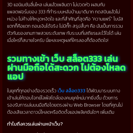
3D แอนิเมชันลื่นไหล เล่นแล้วเพลินตา ไม่ปวดหัว ผสมกับ
แพลตฟอร์มของ 333 ที่ทำระบบหลังบ้านมาดีมาก กดสปินแล้วไม่
หน่วง ไม่ค้างให้หงุดหงิดใจ และที่สำคัญที่สุดคือ “ความแฟร์” โบนัส
แตกก็คือแตก ถอนเงินได้จริง ไม่มีกั๊ก สรุปสั้นๆ คือ มันเป็นการรวม
ตัวกันของเกมภาพสวยระดับเทพ กับระบบที่เสถียรและไว้ใจได้ เล่น
เมื่อไหร่ก็สบายใจครับ นี่แหละเหตุผลที่ใครลองก็ต้องติดใจ!
รวมทางเข้า เว็บ สล็อต333 เล่น
ผ่านมือถือได้สะดวก ไม่ต้องโหลด
แอป
ในยุคที่ทุกอย่างต้องรวดเร็ว
เว็บ สล็อต333
ได้พัฒนาระบบทาง
เข้าเล่นให้ตอบโจทย์ไลฟ์สไตล์ของคนยุคใหม่มากยิ่งขึ้น ด้วยการ
รองรับการเล่นบนมือถือโดยตรงผ่าน Web Browser โดยที่คุณไม่
ต้องเสียเวลาดาวน์โหลดหรือติดตั้งแอปพลิเคชันใดๆ เพิ่มเติม
ทำไมถึงควรเล่นผ่านหน้าเว็บ?