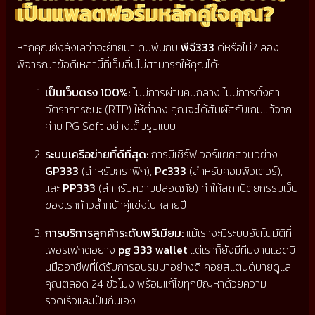
เป็นแพลตฟอร์มหลักคู่ใจคุณ?
หากคุณยังลังเลว่าจะย้ายมาเดิมพันกับ
พีจี333
ดีหรือไม่? ลอง
พิจารณาข้อดีเหล่านี้ที่เว็บอื่นไม่สามารถให้คุณได้:
เป็นเว็บตรง 100%:
ไม่มีการผ่านคนกลาง ไม่มีการตั้งค่า
อัตราการชนะ (RTP) ให้ต่ำลง คุณจะได้สัมผัสกับเกมแท้จาก
ค่าย PG Soft อย่างเต็มรูปแบบ
ระบบเครือข่ายที่ดีที่สุด:
การมีเซิร์ฟเวอร์แยกส่วนอย่าง
GP333
(สำหรับกราฟิก),
Pc333
(สำหรับคอมพิวเตอร์),
และ
PP333
(สำหรับความปลอดภัย) ทำให้สถาปัตยกรรมเว็บ
ของเราก้าวล้ำหน้าคู่แข่งไปหลายปี
การบริการลูกค้าระดับพรีเมียม:
แม้เราจะมีระบบอัตโนมัติที่
เพอร์เฟกต์อย่าง
pg 333 wallet
แต่เราก็ยังมีทีมงานแอดมิ
นมืออาชีพที่ได้รับการอบรมมาอย่างดี คอยสแตนด์บายดูแล
คุณตลอด 24 ชั่วโมง พร้อมแก้ไขทุกปัญหาด้วยความ
รวดเร็วและเป็นกันเอง