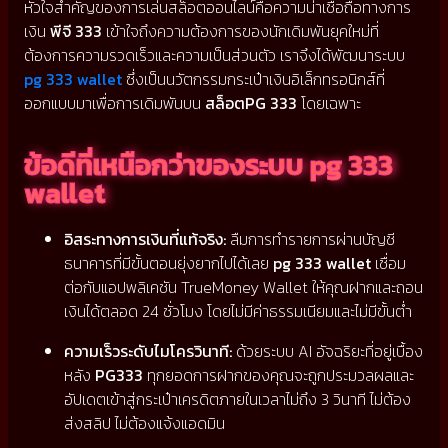
หัวใจสำคัญของการเล่นสล็อตออนไลน์คือความน่าเชื่อถือทางการ
เงิน
พีจี 333
เข้าใจถึงความต้องการของนักเดิมพันยุคใหม่ที่
ต้องการความรวดเร็วและความเป็นส่วนตัว เราจึงได้พัฒนาระบบ
pg 333 wallet
ซึ่งเป็นนวัตกรรมกระเป๋าเงินอิเล็กทรอนิกส์ที่
ออกแบบมาเพื่อการเดิมพันบน
สล็อตPG 333
โดยเฉพาะ
ข้อดีที่เหนือกว่าของระบบ pg 333
wallet
อิสระทางการเงินที่แท้จริง:
ลืมการทำรายการผ่านบัญชี
ธนาคารที่มีขั้นตอนยุ่งยากไปได้เลย
pg 333 wallet
เชื่อม
ต่อกับแอปพลิเคชัน TrueMoney Wallet ให้คุณฝากและถอน
เงินได้ตลอด 24 ชั่วโมง โดยไม่มีค่าธรรมเนียมและไม่มีขั้นต่ำ
ความเร็วระดับไมโครวินาที:
ด้วยระบบ AI อัจฉริยะที่อยู่เบื้อง
หลัง
PG333
ทุกยอดการฝากของคุณจะถูกประมวลผลและ
อัปเดตเข้าสู่กระเป๋าเครดิตภายในเวลาไม่ถึง 3 วินาที ไม่ต้อง
ส่งสลิป ไม่ต้องแจ้งแอดมิน