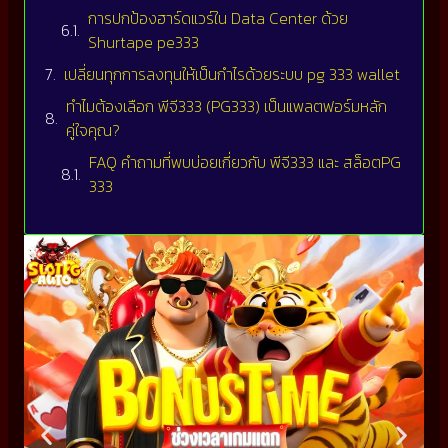
การปกป้องฮาร์ดแวร์ใน Data Center ด้วย
Shurtape pe333
เปลี่ยนทุกการลงทุนให้เป็นกำไรด้วยระบบ pg 333 wallet
ทำไมต้องเลือก พีจี333 (PG333) เป็นแพลตฟอร์มหลัก
คู่ใจคุณ?
FAQ คำถามที่พบบ่อยเกี่ยวกับ พีจี333 และ สล็อตPG
333