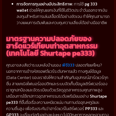
การจัดการทุนอย่างมีประสิทธิภาพ:
การใช้
pg 333
wallet
ช่วยให้คุณแยกเงินที่ใช้ในชีวิตประจำวันออกจากเงิน
ลงทุนสำหรับการเล่นสล็อตได้อย่างชัดเจน ทำให้คุณสามารถ
วางแผนการเดิมพันและควบคุมความเสี่ยงได้อย่างมืออาชีพ
มาตรฐานความปลอดภัยของ
ฮาร์ดแวร์เทียบเท่าอุตสาหกรรม
(เทคโนโลยี Shurtape pe333)
คุณอาจสงสัยว่าระบบหลังบ้านของ
พีจี333
ปลอดภัยแค่ไหน?
นอกจากการเข้ารหัสซอฟต์แวร์ระดับทหารแล้ว ทางศูนย์ข้อมูล
(Data Center) ของเรายังให้ความสำคัญกับอุปกรณ์ฮาร์ดแวร์ทุก
ชิ้น สายเคเบิลไฟเบอร์ออปติกและระบบจัดเก็บข้อมูลเซิร์ฟเวอร์ของ
เราถูกปกป้องและจัดระเบียบด้วยวัสดุอุตสาหกรรมคุณภาพสูง
เสมือนการใช้เทปกาวอุตสาหกรรมระดับพรีเมียมอย่าง
Shurtape
pe333
ที่ขึ้นชื่อเรื่องความเหนียวแน่น ทนทานต่ออุณหภูมิและ
ความชื้นสูง เพื่อรับประกันว่าฮาร์ดแวร์ในเซิร์ฟเวอร์
PP333
และ
GP333
จะเชื่อมต่อกันอย่างแน่นหนา ไม่มีปัญหาการหลุดหลวมทาง