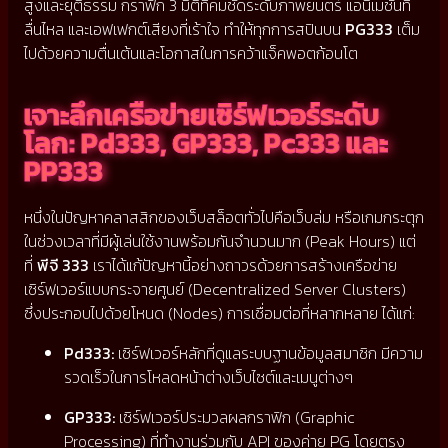
สูงและยุติธรรม กราฟิก 3 มิติที่คมชัดระดับภาพยนตร์ แอนิเมชันที่
ลื่นไหล และเอฟเฟกต์เสียงที่เร้าใจ ทำให้ทุกการสปินบน
PG333
เต็ม
ไปด้วยความตื่นเต้นและโอกาสในการคว้าแจ็คพอตก้อนโต
เจาะลึกเครือข่ายเซิร์ฟเวอร์ระดับ
โลก: Pd333, GP333, Pc333 และ
PP333
หนึ่งในปัญหาคลาสสิกของเว็บสล็อตทั่วไปคือเว็บล่ม หรือเกมกระตุก
ในช่วงเวลาที่มีผู้เล่นใช้งานพร้อมกันจำนวนมาก (Peak Hours) แต่
ที่
พีจี 333
เราได้แก้ปัญหานี้อย่างถาวรด้วยการสร้างเครือข่าย
เซิร์ฟเวอร์แบบกระจายศูนย์ (Decentralized Server Clusters)
ซึ่งประกอบไปด้วยโหนด (Nodes) การเชื่อมต่อที่หลากหลาย ได้แก่:
Pd333:
เซิร์ฟเวอร์หลักที่ดูแลระบบฐานข้อมูลสมาชิก มีความ
รวดเร็วในการโหลดหน้าต่างเว็บไซต์และเมนูต่างๆ
GP333:
เซิร์ฟเวอร์ประมวลผลกราฟิก (Graphic
Processing) ที่ทำงานร่วมกับ API ของค่าย PG โดยตรง