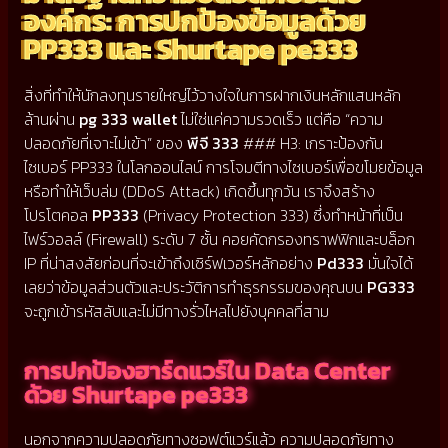
องค์กร: การปกป้องข้อมูลด้วย
PP333 และ Shurtape pe333
สิ่งที่ทำให้นักลงทุนรายใหญ่ไว้วางใจในการฝากเงินหลักแสนหลัก
ล้านผ่าน
pg 333 wallet
ไม่ใช่แค่ความรวดเร็ว แต่คือ “ความ
ปลอดภัยที่เจาะไม่เข้า” ของ
พีจี 333
### H3: เกราะป้องกัน
ไซเบอร์ PP333 ในโลกออนไลน์ การโจมตีทางไซเบอร์เพื่อขโมยข้อมูล
หรือทำให้เว็บล่ม (DDoS Attack) เกิดขึ้นทุกวัน เราจึงสร้าง
โปรโตคอล
PP333
(Privacy Protection 333) ซึ่งทำหน้าที่เป็น
ไฟร์วอลล์ (Firewall) ระดับ 7 ชั้น คอยคัดกรองทราฟฟิกและบล็อก
IP ที่น่าสงสัยก่อนที่จะเข้าถึงเซิร์ฟเวอร์หลักอย่าง
Pd333
มั่นใจได้
เลยว่าข้อมูลส่วนตัวและประวัติการทำธุรกรรมของคุณบน
PG333
จะถูกเข้ารหัสลับและไม่มีทางรั่วไหลไปยังบุคคลที่สาม
การปกป้องฮาร์ดแวร์ใน Data Center
ด้วย Shurtape pe333
นอกจากความปลอดภัยทางซอฟต์แวร์แล้ว ความปลอดภัยทาง