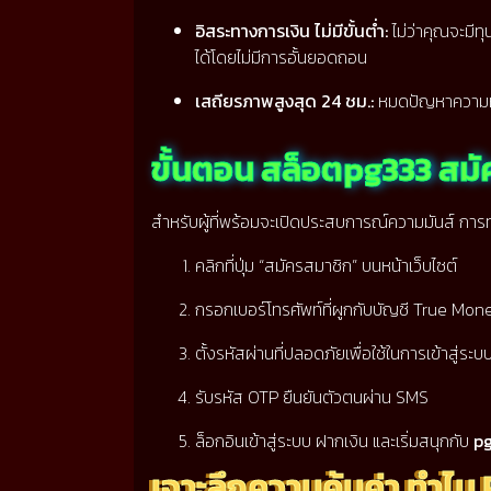
อิสระทางการเงิน ไม่มีขั้นต่ำ:
ไม่ว่าคุณจะมีท
ได้โดยไม่มีการอั้นยอดถอน
เสถียรภาพสูงสุด 24 ชม.:
หมดปัญหาความหง
ขั้นตอน สล็อตpg333 สมัค
สำหรับผู้ที่พร้อมจะเปิดประสบการณ์ความมันส์ กา
คลิกที่ปุ่ม “สมัครสมาชิก” บนหน้าเว็บไซต์
กรอกเบอร์โทรศัพท์ที่ผูกกับบัญชี True Mon
ตั้งรหัสผ่านที่ปลอดภัยเพื่อใช้ในการเข้าสู่ระบ
รับรหัส OTP ยืนยันตัวตนผ่าน SMS
ล็อกอินเข้าสู่ระบบ ฝากเงิน และเริ่มสนุกกับ
pg
เจาะลึกความคุ้มค่า ทำไม