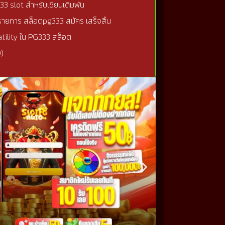
33 slot สำหรับเซียนเดิมพัน
ทำรายการ สล็อตpg333 สมัคร เสร็จสิ้น
atility ใน PG333 สล็อต
Q)