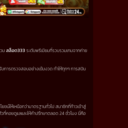
์รวม
สล็อต333
ระดับพรีเมียมที่รวบรวมเกมจากค่าย
ด้รับการตรวจสอบอย่างเข้มงวด ทำให้ทุกๆ การสปิน
ยชน์ให้เหนือกว่ามาตรฐานทั่วไป สมาชิกที่ก้าวเข้าสู่
ัวที่คอยดูแลและให้คำปรึกษาตลอด 24 ชั่วโมง นี่คือ