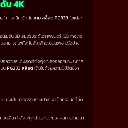
ดับ 4K
นอ” การคลิกเข้าเล่น
เกม สล็อต PG333
ในแต่ละ
์แอนิเมชัน 3D สมจริงระดับภาพยนตร์ (3D movie
ู้เล่นสามารถโฟกัสกับสัญลักษณ์บนเพลาได้อย่าง
้ายข้อความสีแดงสุดเร้าใจพุ่งทะลุจอออกมาประกาศ
ันบน
PG333 สล็อต
เต็มไปด้วยความมีชีวิตชีวา
let
ซึ่งเป็นนวัตกรรมกระเป๋าเงินอิเล็กทรอนิกส์ที่ดี
ถอนเงิน คำสั่งจะถูกส่งและประมวลผลภายในเวลา