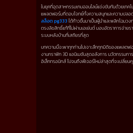
ในยุคที่อุตสาหกรรมเกมออนไลน์แข่งขันกันด้วยเทคโ
แพลตฟอร์มที่ตอบโจทย์ทั้งความสนุกและความปลอดภ
สล็อต pg333
ได้ก้าวขึ้นมาเป็นผู้นำและพลิกโฉมวง
ตรงลิขสิทธิ์แท้ที่ไม่ผ่านเอเย่นต์ มอบอัตราการจ่ายรา
ระบบหลังบ้านที่เสถียรที่สุด
บทความนี้จะพาทุกท่านไปเจาะลึกทุกมิติของแพลตฟ
งานกราฟิก 3D แอนิเมชันสุดอลังการ นวัตกรรมการท
อิเล็กทรอนิกส์ ไปจนถึงฟีเจอร์ใหม่ล่าสุดที่จะเปลี่ย