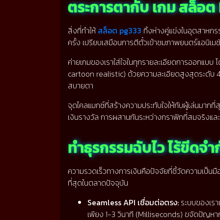
ตระการตากับ เกม สล็อต 
สิ่งที่ทำให้
สล็อต pg333
ทิ้งห่างคู่แข่งในอุตสาหกร
ครั้ง เปรียบเสมือนการตีตั๋วเข้าชมภาพยนตร์แอนิเมช
ค่ายเกมของเราใส่ใจในทุกรายละเอียดการออกแบบ โด
cartoon realistic) ด้วยความละเอียดสูงสุดระดับ 4
สบายตา
จุดไคลแมกซ์ที่สร้างความประทับใจให้กับผู้เล่นมาก
เงินรางวัล การผสานกันระหว่างกราฟิกที่สมจริงและเ
ทำธุรกรรมฉับไว ไร้ขีดจำ
ความรวดเร็วทางการเงินคือปัจจัยที่ชี้วัดความเป
ที่สุดในตลาดปัจจุบัน
Seamless API เชื่อมต่อตรง:
ระบบของเราเ
เพียง 1-3 วินาที (Milliseconds) ขจัดปั