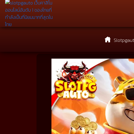
Slotpgau