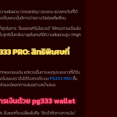
์ความผันผวน (Volatility) ของเกม แบ่งเครดิตที่ได้
วอร์ในขณะนั้นมีการจ่ายรางวัลย่อยถี่แค่ไหน
่สุดในการ “ปั่นยอดเทิร์นโอเวอร์” ให้ครบตามเงื่อนไข
ำไรสุทธินั้นกลับมาลุยในเกมที่มีความผันผวนสูง (High
G333 PRO: สิทธิพิเศษที่
ากและถอนเงิน แต่ควรเป็นการลงทุนระยะยาวที่ได้รับ
ฟอร์มของเราจึงได้รังสรรค์ระบบ
PG333 PRO
ขึ้น
างใจและมียอดการเล่นอย่างสม่ำเสมอ
รเงินด้วย pg333 wallet
บโปร สิ่งแรกที่จะเปลี่ยนไปคือ “ขีดจำกัดทางการเงิน”