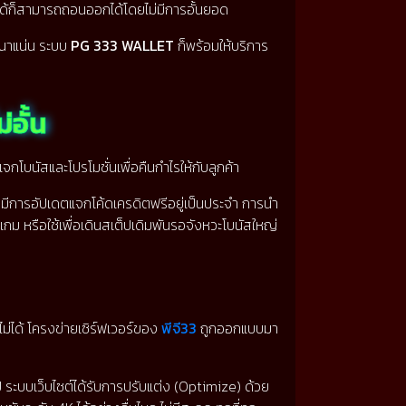
รได้ก็สามารถถอนออกได้โดยไม่มีการอั้นยอด
หนาแน่น ระบบ
PG 333 WALLET
ก็พร้อมให้บริการ
อั้น
โบนัสและโปรโมชั่นเพื่อคืนกำไรให้กับลูกค้า
็บมีการอัปเดตแจกโค้ดเครดิตฟรีอยู่เป็นประจำ การนำ
ม หรือใช้เพื่อเดินสเต็ปเดิมพันรอจังหวะโบนัสใหญ่
ม่ได้ โครงข่ายเซิร์ฟเวอร์ของ
พีจี33
ถูกออกแบบมา
 ระบบเว็บไซต์ได้รับการปรับแต่ง (Optimize) ด้วย