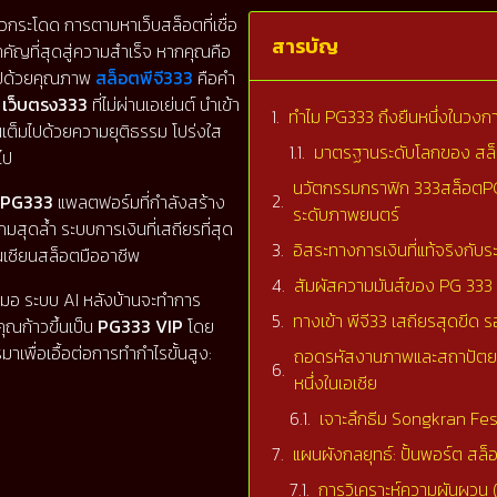
วกระโดด การตามหาเว็บสล็อตที่เชื่อ
สารบัญ
ัญที่สุดสู่ความสำเร็จ หากคุณคือ
ไปด้วยคุณภาพ
สล็อตพีจี333
คือคำ
น
เว็บตรง333
ที่ไม่ผ่านเอเย่นต์ นำเข้า
ทำไม PG333 ถึงยืนหนึ่งในวง
ณเต็มไปด้วยความยุติธรรม โปร่งใส
มาตรฐานระดับโลกของ สล
ไป
นวัตกรรมกราฟิก 333สล็อตPG
PG333
แพลตฟอร์มที่กำลังสร้าง
ระดับภาพยนตร์
ุดล้ำ ระบบการเงินที่เสถียรที่สุด
อิสระทางการเงินที่แท้จริงก
็นเซียนสล็อตมืออาชีพ
สัมผัสความมันส์ของ PG 333 S
มอ ระบบ AI หลังบ้านจะทำการ
ทางเข้า พีจี33 เสถียรสุดขีด 
ณก้าวขึ้นเป็น
PG333 VIP
โดย
รมาเพื่อเอื้อต่อการทำกำไรขั้นสูง:
ถอดรหัสงานภาพและสถาปัตยกร
หนึ่งในเอเชีย
เจาะลึกธีม Songkran Fes
แผนผังกลยุทธ์: ปั้นพอร์ต สล็อ
การวิเคราะห์ความผันผวน 