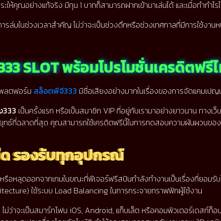
ระให้คุณอย่างแท้จริง มีทุน 1 บาทก็สามารถฝากเข้ามาเล่นได้ และเมื่อทำกำไ
ล่มในช่วงเวลาสำคัญ ไม่ว่าจะเป็นช่วงดึกหรือช่วงเทศกาลที่มีการใช้งาน
33 SLOT พร้อมโปรโมชั่นเครดิตฟรีไม่
น แพลตฟอร์ม
สล็อตพีจี333
มีชื่อเสียงอย่างมากในเรื่องของการจัดแคมเปญแจก
รง333
เป็นครั้งแรก หรือเป็นสมาชิก VIP ที่อยู่กับเรามาอย่างยาวนาน ทางเว
ยุทธ์ที่ฉลาดที่สุด คุณสามารถใช้เครดิตฟรีนี้ในการทดสอบความผันผวนของเก
ขีด รองรับทุกอุปกรณ์
หรือหลุดออกจากเกมในขณะที่ฟีเจอร์ฟรีสปินกำลังทำงานเป็นเรื่องที่ยอมรับไ
tecture) ใช้ระบบ Load Balancing ในการกระจายทราฟฟิกผู้ใช้งาน
ม่ว่าจะเป็นสมาร์ทโฟน iOS, Android, แท็บเล็ต หรือคอมพิวเตอร์เดสก์ท็อป