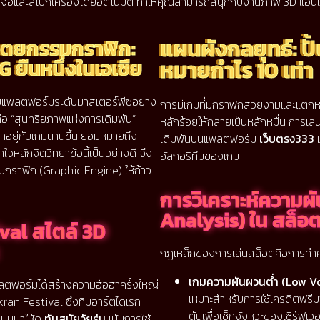
ละสเปกเครื่องโดยอัตโนมัติ ทำให้คุณสามารถสนุกกับงานภาพ 3D แอนิเมชันระ
แผนผังกลยุทธ์: ปั้
ตยกรรมกราฟิก:
 ยืนหนึ่งในเอเชีย
หมายกำไร 10 เท่า
กับแพลตฟอร์มระดับมาสเตอร์พีซอย่าง
การมีเกมที่มีกราฟิกสวยงามและแตกหน
่คือ “สุนทรียภาพแห่งการเดิมพัน”
หลักร้อยให้กลายเป็นหลักหมื่น การเล่
วลาอยู่กับเกมนานขึ้น ย่อมหมายถึง
เดิมพันบนแพลตฟอร์ม
เว็บตรง333
ม
ใจหลักจิตวิทยาข้อนี้เป็นอย่างดี จึง
อัลกอริทึมของเกม
กราฟิก (Graphic Engine) ให้ก้าว
การวิเคราะห์ความผ
Analysis) ใน สล็
val สไตล์ 3D
กฎเหล็กของการเล่นสล็อตคือการทำค
เกมความผันผวนต่ำ (Low Vol
ลตฟอร์มได้สร้างความฮือฮาครั้งใหญ่
เหมาะสำหรับการใช้เครดิตฟรีมาป
ran Festival ซึ่งทีมอาร์ตไดเรก
ต้นเพื่อเช็กจังหวะของเซิร์ฟเวอ
แบบมาให้ดู
ทันสมัยวัยรุ่น
เน้นการใช้