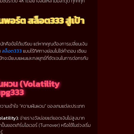
ดับ 4K ได้อย่างลื่นไหล ไม่มีสะดุด ทุกที่ทุก
นพอร์ต สล็อต333 สู่เป้า
ักคือข้อได้เปรียบ แต่หากคุณต้องการเปลี่ยนเงิน
น
สล็อต333
แบบไร้ทิศทางย่อมไม่ใช่คำตอบ เซียน
ักจะมีแบบแผนและกลยุทธ์ที่ชัดเจนในการต่อกรกับ
ันผวน (Volatility
อตpg333
วามเข้าใจ “ความผันผวน” ของเกมแต่ละประเภท
atility):
จ่ายรางวัลบ่อยแต่ยอดเงินไม่สูงมาก
ั้นยอดเทิร์นโอเวอร์ (Turnover) หรือใช้ในช่วงเริ่ม
ร์