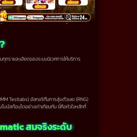
ย?
ใจในทุกรายละเอียดของระบบนิเวศการให้บริการ
M Testlabs) อัลกอริทึมการสุ่มตัวเลข (RNG)
บนัสก้อนโตอย่างเท่าเทียมกัน นี่คือหัวใจหลักที่
matic สมจริงระดับ