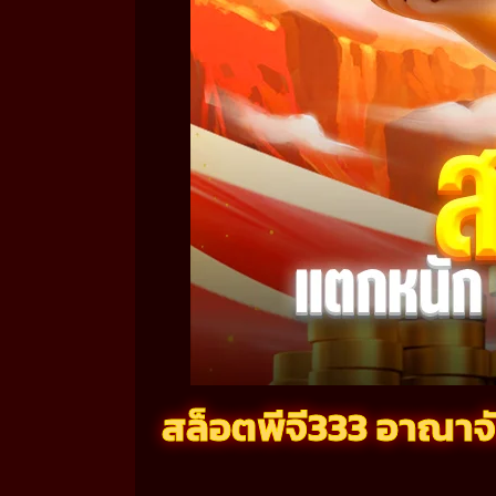
สล็อตพีจี333 อาณาจ