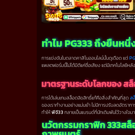
ทำไม PG333 ถึงยืนหนึ
การแข่งขันในตลาดคาสิโนออนไลน์นั้นดุเดือด แต่
P
แพลตฟอร์มนี้ไม่ได้มีดีแค่ชื่อเสียง แต่มีเทคโนโลยีห
มาตรฐานระดับโลกของ สล
การได้เล่นเกมสล็อตลิขสิทธิ์แท้คือสิ่งสำคัญที่สุด
สล
ของเราทำงานอย่างแม่นยำ ไม่มีการปรับลดอัตราการชนะ (
ทำให้
พีจี33
กลายเป็นแบรนด์ที่นักเดิมพันไว้วางใจ
นวัตกรรมกราฟิก 333สล็
ภาพยนตร์