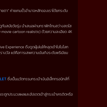
ายตา” ค่ายเกมขั้วอำนาจหลักของเราได้ยกระดับ
ูทันสมัยวัยรุ่น นำเสนอผ่านกราฟิกโทนสว่างสดใส
 movie cartoon realistic) ด้วยความละเอียด 4K
ive Experience ดึงดูดผู้เล่นให้หลุดเข้าไปในโลก
งินรางวัล แต่คือการเสพความบันเทิงระดับพรีเมียม
LLET
ซึ่งเป็นนวัตกรรมกระเป๋าเงินอิเล็กทรอนิกส์ที่
จะถูกประมวลผลและอัปเดตเข้าสู่กระเป๋าเครดิตหรือ