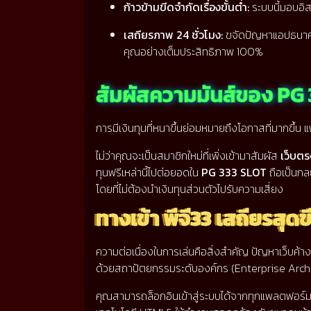
ก้าวข้ามขีดจำกัดเรื่องขั้นต่ำ:
ระบบนี้มอบอิส
เสถียรภาพ 24 ชั่วโมง:
ขจัดปัญหาแอปธนาคาร
คุณอย่างเต็มประสิทธิภาพ 100%
สัมผัสความมันส์ของ PG 3
การมีเงินทุนที่หนาขึ้นย่อมหมายถึงโอกาสที่มากขึ้
ไม่ว่าคุณจะเป็นสมาชิกใหม่ที่เพิ่งเข้ามาสัมผัส
เว็บต
ทุนฟรีเหล่านี้ไปต่อยอดใน
PG 333 SLOT
ถือเป็นกล
โดยที่ไม่ต้องนำเงินทุนส่วนตัวไปรับความเสี่ยง
ทางเข้า พีจี33 เสถียรสุด
ความต่อเนื่องในการเล่นคือสิ่งสำคัญ ปัญหาเว็บค้าง
ด้วยสถาปัตยกรรมระดับองค์กร (Enterprise Archi
คุณสามารถล็อกอินเข้าสู่ระบบได้จากทุกแพลตฟอร์ม ไ