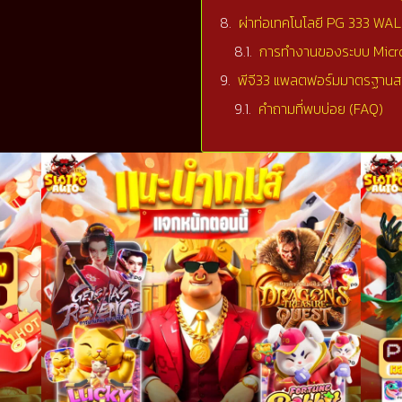
ผ่าท่อเทคโนโลยี PG 333 WALL
การทำงานของระบบ Micr
พีจี33 แพลตฟอร์มมาตรฐานสา
คำถามที่พบบ่อย (FAQ)