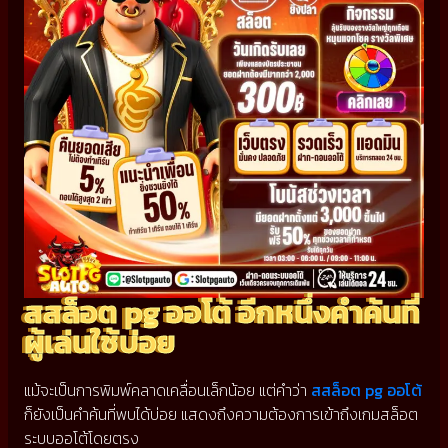
สสล็อต pg ออโต้ อีกหนึ่งคำค้นที่
ผู้เล่นใช้บ่อย
แม้จะเป็นการพิมพ์คลาดเคลื่อนเล็กน้อย แต่คำว่า
สสล็อต pg ออโต้
ก็ยังเป็นคำค้นที่พบได้บ่อย แสดงถึงความต้องการเข้าถึงเกมสล็อต
ระบบออโต้โดยตรง