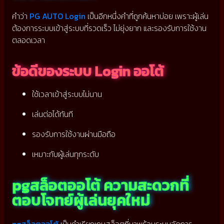
คำว่า
PG AUTO Login
เป็นอีกหนึ่งคำที่ถูกค้นหาบ่อย เพราะผู้เล่น
ต้องการระบบเข้าสู่ระบบที่รวดเร็ว ไม่ยุ่งยาก และรองรับการใช้งาน
ตลอดเวลา
ข้อดีของระบบ Login ออโต้
ใช้เวลาเข้าสู่ระบบไม่นาน
เล่นต่อได้ทันที
รองรับการใช้งานผ่านมือถือ
เหมาะกับผู้เล่นทุกระดับ
pgสล็อตออโต้ ความสะดวกที่
ตอบโจทย์ผู้เล่นยุคใหม่