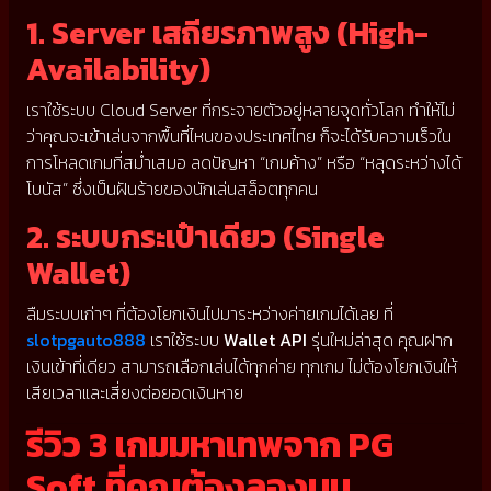
1. Server เสถียรภาพสูง (High-
Availability)
เราใช้ระบบ Cloud Server ที่กระจายตัวอยู่หลายจุดทั่วโลก ทำให้ไม่
ว่าคุณจะเข้าเล่นจากพื้นที่ไหนของประเทศไทย ก็จะได้รับความเร็วใน
การโหลดเกมที่สม่ำเสมอ ลดปัญหา “เกมค้าง” หรือ “หลุดระหว่างได้
โบนัส” ซึ่งเป็นฝันร้ายของนักเล่นสล็อตทุกคน
2. ระบบกระเป๋าเดียว (Single
Wallet)
ลืมระบบเก่าๆ ที่ต้องโยกเงินไปมาระหว่างค่ายเกมได้เลย ที่
slotpgauto888
เราใช้ระบบ
Wallet API
รุ่นใหม่ล่าสุด คุณฝาก
เงินเข้าที่เดียว สามารถเลือกเล่นได้ทุกค่าย ทุกเกม ไม่ต้องโยกเงินให้
เสียเวลาและเสี่ยงต่อยอดเงินหาย
รีวิว 3 เกมมหาเทพจาก PG
Soft ที่คุณต้องลองบน