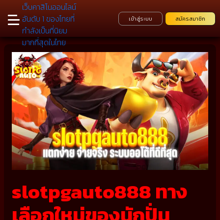
เข้าสู่ระบบ
สมัครสมาชิก
slotpgauto888 ทาง
เลือกใหม่ของนักปั่น