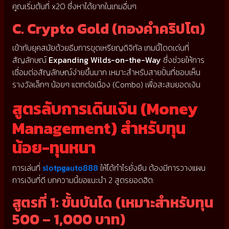
คูณเริ่มต้นที่ x20 ซึ่งหาได้ยากในเกมอื่นๆ
C. Crypto Gold (ทองคำคริปโต)
เข้ากับยุคสมัยด้วยธีมการขุดเหรียญดิจิทัล เกมนี้โดดเด่นที่
สัญลักษณ์
Expanding Wilds-on-the-Way
ซึ่งช่วยให้การ
เชื่อมต่อสัญลักษณ์ง่ายขึ้นมาก เหมาะสำหรับสายปั่นที่ชอบเห็น
รางวัลเล็กๆ น้อยๆ แตกต่อเนื่อง (Combo) เพื่อสะสมยอดเงิน
สูตรลับการเดินเงิน (Money
Management) สำหรับทุน
น้อย-ทุนหนา
การเล่นที่
slotpgauto888
ให้ได้กำไรยั่งยืน ต้องมีการวางแผน
การเงินที่ดี บทความนี้ขอแนะนำ 2 สูตรยอดฮิต:
สูตรที่ 1: ขั้นบันได (เหมาะสำหรับทุน
500 – 1,000 บาท)