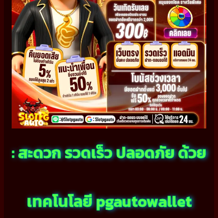
: สะดวก รวดเร็ว ปลอดภัย ด้วย
เทคโนโลยี pgautowallet