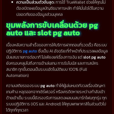
ความเป็นส่วนตัวขั้นสุด:
การใช้ TrueWallet ช่วยให้คุณไม่
ต้องเปิดเผยข้อมูลบัญชีธนาคารหลัก ทำให้มั่นใจได้ในความ
ปลอดภัยของข้อมูลส่วนบุคคล
ขุมพลังการขับเคลื่อนด้วย pg
auto และ slot pg auto
เบื้องหลังความสำเร็จของการให้บริการฝากถอนที่รวดเร็ว คือระบบ
ปฏิบัติการ
pg auto
ซึ่งเป็น AI อัจฉริยะที่ทำหน้าที่ประมวลผลข้อมูล
นับแสนรายการต่อนาที ไม่เพียงแค่เรื่องการเงิน แต่
slot pg auto
ยังครอบคลุมไปถึงการเข้าเล่นเกม การรับโบนัส และการสมัคร
สมาชิก ทุกขั้นตอนเป็นระบบอัตโนมัติแบบ 100% (Full
Automation)
ความเสถียรของระบบ
pg auto
ทำให้ผู้เล่นหมดกังวลเรื่องปัญหา
เกมค้าง หลุดออกจากเซิร์ฟเวอร์ หรือเครดิตหายระหว่างกำลังเข้า
ด้ายเข้าเข็ม ระบบนี้ยังรองรับการแสดงผลบนสมาร์ทโฟนทุกรุ่น ทุก
ระบบปฏิบัติการ (iOS และ Android) ให้คุณพกพาคาสิโนส่วนตัวไป
ได้ทุกที่ทุกเวลา