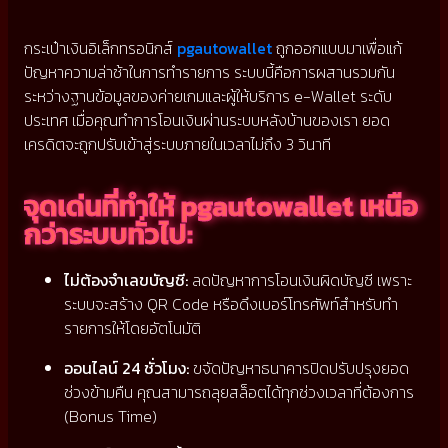
กระเป๋าเงินอิเล็กทรอนิกส์
pgautowallet
ถูกออกแบบมาเพื่อแก้
ปัญหาความล่าช้าในการทำรายการ ระบบนี้คือการผสานรวมกัน
ระหว่างฐานข้อมูลของค่ายเกมและผู้ให้บริการ e-Wallet ระดับ
ประเทศ เมื่อคุณทำการโอนเงินผ่านระบบหลังบ้านของเรา ยอด
เครดิตจะถูกปรับเข้าสู่ระบบภายในเวลาไม่ถึง 3 วินาที
จุดเด่นที่ทำให้ pgautowallet เหนือ
กว่าระบบทั่วไป:
ไม่ต้องจำเลขบัญชี:
ลดปัญหาการโอนเงินผิดบัญชี เพราะ
ระบบจะสร้าง QR Code หรือดึงเบอร์โทรศัพท์สำหรับทำ
รายการให้โดยอัตโนมัติ
ออนไลน์ 24 ชั่วโมง:
ขจัดปัญหาธนาคารปิดปรับปรุงยอด
ช่วงข้ามคืน คุณสามารถลุยสล็อตได้ทุกช่วงเวลาที่ต้องการ
(Bonus Time)