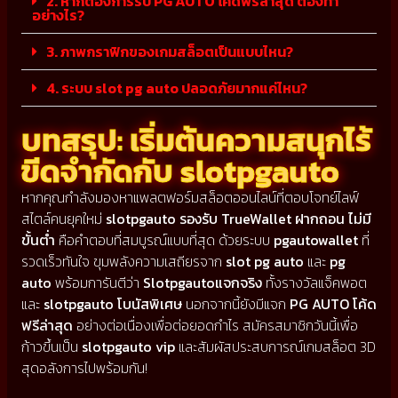
2. หากต้องการรับ PG AUTO โค้ดฟรีล่าสุด ต้องทำ
อย่างไร?
3. ภาพกราฟิกของเกมสล็อตเป็นแบบไหน?
4. ระบบ slot pg auto ปลอดภัยมากแค่ไหน?
บทสรุป: เริ่มต้นความสนุกไร้
ขีดจำกัดกับ slotpgauto
หากคุณกำลังมองหาแพลตฟอร์มสล็อตออนไลน์ที่ตอบโจทย์ไลฟ์
สไตล์คนยุคใหม่
slotpgauto รองรับ TrueWallet ฝากถอน ไม่มี
ขั้นต่ำ
คือคำตอบที่สมบูรณ์แบบที่สุด ด้วยระบบ
pgautowallet
ที่
รวดเร็วทันใจ ขุมพลังความเสถียรจาก
slot pg auto
และ
pg
auto
พร้อมการันตีว่า
Slotpgautoแจกจริง
ทั้งรางวัลแจ็คพอต
และ
slotpgauto โบนัสพิเศษ
นอกจากนี้ยังมีแจก
PG AUTO โค้ด
ฟรีล่าสุด
อย่างต่อเนื่องเพื่อต่อยอดกำไร สมัครสมาชิกวันนี้เพื่อ
ก้าวขึ้นเป็น
slotpgauto vip
และสัมผัสประสบการณ์เกมสล็อต 3D
สุดอลังการไปพร้อมกัน!