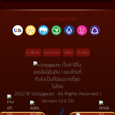
ช่องทางการฝากเงิน
คาสิโนสด
เกมยิงปลา
สล็อต
เว็บพนัน
2022 © Slotpgauto . All Rights Reserved. |
Version: (2.6.33)