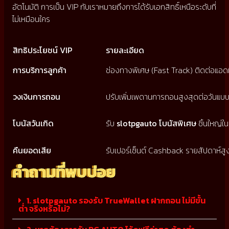
อัตโนมัติ การเป็น VIP กับเราหมายถึงการได้รับเอกสิทธิ์เหนือระดับที่
ไม่เหมือนใคร
สิทธิประโยชน์ VIP
รายละเอียด
การบริการลูกค้า
ช่องทางพิเศษ (Fast Track) ติดต่อแอด
วงเงินการถอน
ปรับเพิ่มเพดานการถอนสูงสุดต่อวันแบบ
โบนัสวันเกิด
รับ
slotpgauto โบนัสพิเศษ
ชิ้นใหญ่ใ
คืนยอดเสีย
รับเปอร์เซ็นต์ Cashback รายสัปดาห์สูงก
คำถามที่พบบ่อย
1. slotpgauto รองรับ TrueWallet ฝากถอน ไม่มีขั้น
ต่ำ จริงหรือไม่?