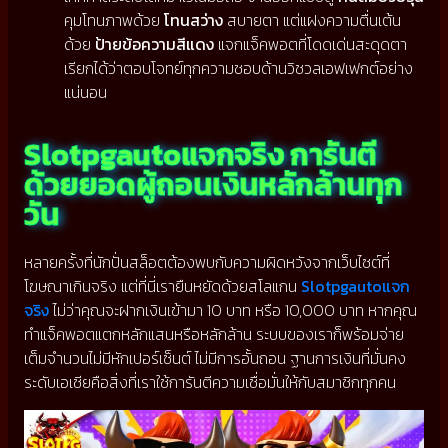
คุมโทนภาพด้วย
โทนสว่าง
สบายตา แต่แฝงความตื่นเต้น
ด้วย
ป้ายข้อความสีแดง
แจกแจ็คพอตที่โดดเด่นสะดุดตา
เรียกได้ว่าตอบโจทย์ทุกความชอบด้านวิชวลเอฟเฟกต์อย่าง
แน่นอน
Slotpgautoแจกจริง การันตี
ด้วยยอดผู้ถอนเงินหลักล้านทุก
วัน
หลายครั้งที่นักปั่นสล็อตต้องพบกับความผิดหวังจากเว็บไซต์ที่
โฆษณาเกินจริง แต่ที่นี่เรายืนหยัดด้วยสโลแกน
Slotpgautoแจก
จริง
ไม่ว่าคุณจะฝากเงินเข้ามา 10 บาท หรือ 10,000 บาท หากคุณ
ทำแจ็คพอตแตกหลักแสนหรือหลักล้าน ระบบของเราก็พร้อมจ่าย
เต็มจำนวนไม่มีหักเปอร์เซ็นต์ ไม่มีการอั้นถอน ฐานการเงินที่มั่นคง
ระดับเอเชียคือสิ่งที่เราใช้การันตีความเชื่อมั่นให้กับสมาชิกทุกคน