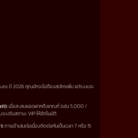
uto ปี 2026 คุณมักจะไม่ต้องสมัครเพิ่ม แต่ระบบจะ
it):
เมื่อสะสมยอดฝากถึงเกณฑ์ (เช่น 5,000 /
ะปรับสถานะ VIP ให้อัตโนมัติ
):
การเข้าเล่นต่อเนื่องติดต่อกันเป็นเวลา 7 หรือ 15