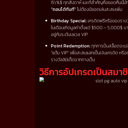
15\%$
ทุกสัปดาห์ และที่สำคัญคือยอดคืนนี้มั
“ถอนได้ทันที”
ไม่ต้องมียอดเล่นสะสมเพิ่ม
Birthday Special:
เครดิตฟรีหรือของรางว
ในเดือนเกิดมูลค่าตั้งแต่
$500 – 5,000$
บา
อยู่กับระดับเลเวล VIP
Point Redemption:
ทุกการปั่นสล็อตจะเปล
“แต้ม VIP” เพื่อสะสมแลกเป็นเงินเครดิต หรื
รางวัลลิมิเต็ดจากทางเว็บ
วิธีการอัปเกรดเป็นสมาช