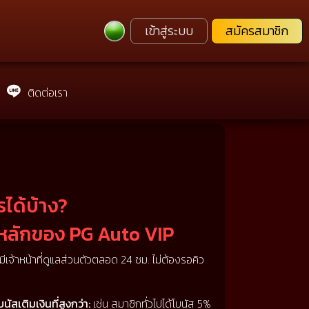
เข้าสู่ระบบ
สมัครสมาชิก
ติดต่อเรา
รได้บ้าง?
น์หลักของ PG Auto VIP
มีเจ้าหน้าที่ดูแลส่วนตัวตลอด 24 ชม. ไม่ต้องรอคิว
บนัสเติมเงินที่สูงกว่า:
เช่น สมาชิกทั่วไปได้โบนัส 5%