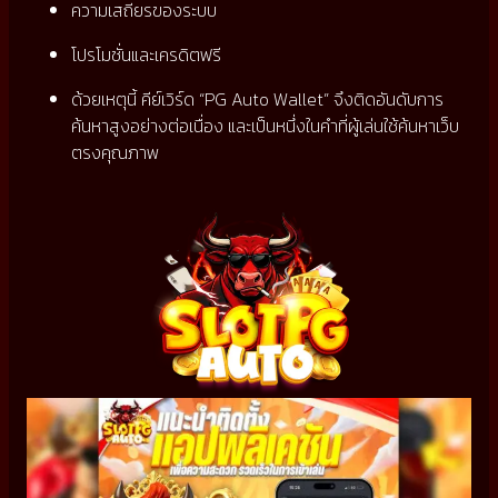
ความเสถียรของระบบ
โปรโมชั่นและเครดิตฟรี
ด้วยเหตุนี้ คีย์เวิร์ด “PG Auto Wallet” จึงติดอันดับการ
ค้นหาสูงอย่างต่อเนื่อง และเป็นหนึ่งในคำที่ผู้เล่นใช้ค้นหาเว็บ
ตรงคุณภาพ