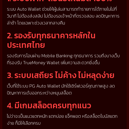
ระบบ Auto Wallet ช่วยให้ผู้เล่นสามารถทำรายการได้ภายในไม่กี่
วินาที ไม่ต้องส่งสลิป ไม่ต้องรอเจ้าหน้าที่ตรวจสอบ ลดปัญหาการ
ล่าช้า โดยเฉพาะช่วงเวลากลางคืน
2. รองรับทุกธนาคารหลักใน
ประเทศไทย
รองรับการโอนผ่าน Mobile Banking ทุกธนาคาร รวมถึงบางเว็บ
ที่รองรับ TrueMoney Wallet เพิ่มความสะดวกยิ่งขึ้น
3. ระบบเสถียร ไม่ค้าง ไม่หลุดง่าย
เว็บที่ใช้ระบบ PG Auto Wallet มักใช้เซิร์ฟเวอร์คุณภาพสูง ลด
ปัญหาการเด้งออกระหว่างหมุนสล็อต
4. มีเกมสล็อตครบทุกแนว
ไม่ว่าจะเป็นแนวแตกหนัก แตกบ่อย แจ็คพอต หรือสล็อตโบนัสแตก
ง่าย ก็มีให้เลือกครบ