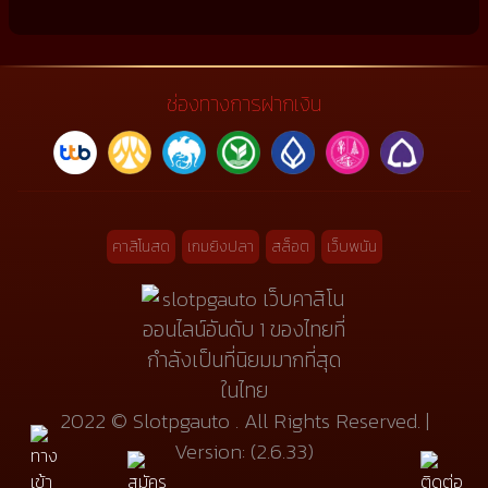
ช่องทางการฝากเงิน
คาสิโนสด
เกมยิงปลา
สล็อต
เว็บพนัน
2022 © Slotpgauto . All Rights Reserved. |
Version: (2.6.33)