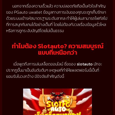
นอกจากเรื่องความเร็วแล้ว ความปลอดภัยถือเป็นหัวใจสำคัญ
ของ PGauto uwallet ข้อมูลทางการเงินของคุณจะถูกเก็บรักษา
ด้วยระบบเข้ารหัสมาตรฐานระดับสากล ทำให้ผู้เล่นสามารถโฟกัสไป
ที่การสนุกกับเกมได้อย่างเต็มที่ โดยไม่ต้องกังวลเรื่องข้อมูลรั่วไหล
หรือการถูกระงับบัญชีโดยไม่เป็นธรรม
ทำไมต้อง Slotauto? ความสมบูรณ์
แบบที่เหนือกว่า
เมื่อพูดถึงการเล่นสล็อตออนไลน์ ชื่อของ
slotauto
มักจะ
ปรากฏขึ้นมาเป็นอันดับต้นๆ เหตุผลที่ทำให้แพลตฟอร์มนี้เป็นที่
ยอมรับในวงกว้าง มีปัจจัยสำคัญดังนี้: