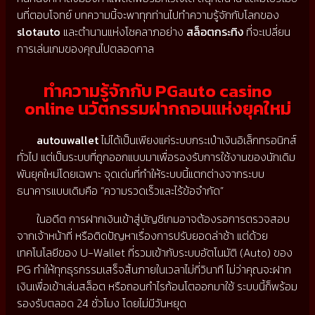
นที่ตอบโจทย์ บทความนี้จะพาทุกท่านไปทำความรู้จักกับโลกของ
slotauto
และตำนานแห่งโชคลาภอย่าง
สล็อตกระทิง
ที่จะเปลี่ยน
การเล่นเกมของคุณไปตลอดกาล
ทำความรู้จักกับ PGauto casino
online นวัตกรรมฝากถอนแห่งยุคใหม่
autouwallet
ไม่ได้เป็นเพียงแค่ระบบกระเป๋าเงินอิเล็กทรอนิกส์
ทั่วไป แต่เป็นระบบที่ถูกออกแบบมาเพื่อรองรับการใช้งานของนักเดิม
พันยุคใหม่โดยเฉพาะ จุดเด่นที่ทำให้ระบบนี้แตกต่างจากระบบ
ธนาคารแบบเดิมคือ “ความรวดเร็วและไร้ข้อจำกัด”
ในอดีต การฝากเงินเข้าสู่บัญชีเกมอาจต้องรอการตรวจสอบ
จากเจ้าหน้าที่ หรือติดปัญหาเรื่องการปรับยอดล่าช้า แต่ด้วย
เทคโนโลยีของ U-Wallet ที่รวมเข้ากับระบบอัตโนมัติ (Auto) ของ
PG ทำให้ทุกธุรกรรมเสร็จสิ้นภายในเวลาไม่กี่วินาที ไม่ว่าคุณจะฝาก
เงินเพื่อเข้าเล่นสล็อต หรือถอนกำไรก้อนโตออกมาใช้ ระบบนี้ก็พร้อม
รองรับตลอด 24 ชั่วโมง โดยไม่มีวันหยุด