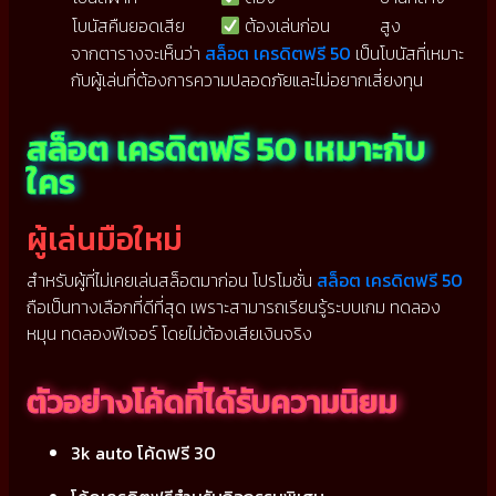
โบนัสคืนยอดเสีย
ต้องเล่นก่อน
สูง
จากตารางจะเห็นว่า
สล็อต เครดิตฟรี 50
เป็นโบนัสที่เหมาะ
กับผู้เล่นที่ต้องการความปลอดภัยและไม่อยากเสี่ยงทุน
สล็อต เครดิตฟรี 50 เหมาะกับ
ใคร
ผู้เล่นมือใหม่
สำหรับผู้ที่ไม่เคยเล่นสล็อตมาก่อน โปรโมชั่น
สล็อต เครดิตฟรี 50
ถือเป็นทางเลือกที่ดีที่สุด เพราะสามารถเรียนรู้ระบบเกม ทดลอง
หมุน ทดลองฟีเจอร์ โดยไม่ต้องเสียเงินจริง
ตัวอย่างโค้ดที่ได้รับความนิยม
3k auto โค้ดฟรี 30