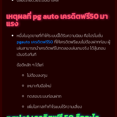
ปลอดภัยด้วยระบบเข้ารหัส
เหตุผลที่ pg auto เครดิตฟรี50 มา
แรง
หนึ่งในจุดขายที่ทำให้ระบบนี้ได้รับความนิยม คือโปรโมชั่น
pgauto เครดิตฟรี50
ที่ให้เครดิตฟรีแบบไม่ต้องฝากก่อน ผู้
เล่นสามารถนำเครดิตฟรีไปทดลองเล่นเกมจริง ได้ลุ้นถอน
เงินจริงทันที
ข้อดีหลัก ๆ ได้แก่
ไม่ต้องลงทุน
เหมาะกับมือใหม่
ทดสอบระบบก่อนฝาก
เพิ่มโอกาสทำกำไรแบบไร้ความเสี่ยง