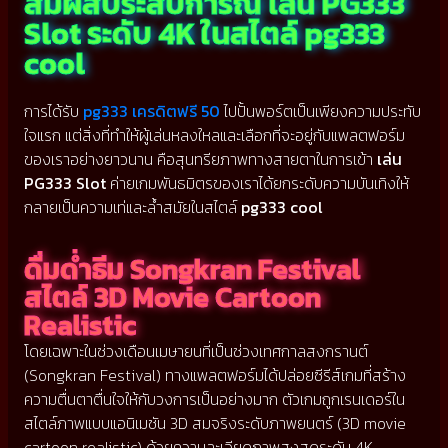
สัมผัสประสบการณ์ เล่น PG333
Slot ระดับ 4K ในสไตล์ pg333
cool
การได้รับ
pg333 เครดิตฟรี 50
ไปปั้นพอร์ตเป็นเพียงความประทับ
ใจแรก แต่สิ่งที่ทำให้ผู้เล่นหลงใหลและเลือกที่จะอยู่กับแพลตฟอร์ม
ของเราอย่างยาวนาน คือสุนทรียภาพทางสายตาในการเข้า
เล่น
PG333 Slot
ค่ายเกมพันธมิตรของเราได้ยกระดับความบันเทิงให้
กลายเป็นความเท่และล้ำสมัยในสไตล์
pg333 cool
ดื่มด่ำธีม Songkran Festival
สไตล์ 3D Movie Cartoon
Realistic
โดยเฉพาะในช่วงเดือนเมษายนที่เป็นช่วงเทศกาลสงกรานต์
(Songkran Festival) ทางแพลตฟอร์มได้ปล่อยซีรีส์เกมที่สร้าง
ความตื่นตาตื่นใจให้กับวงการเป็นอย่างมาก ตัวเกมถูกเรนเดอร์ใน
สไตล์ภาพแบบแอนิเมชัน 3D สมจริงระดับภาพยนตร์ (3D movie
cartoon realistic) ด้วยความละเอียดภาพสูงสุดระดับ 4K