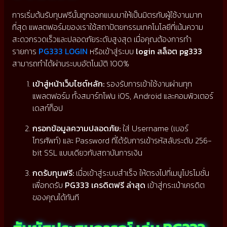
การเริ่มต้นรับทุนฟรีนั้นถูกออกแบบมาให้เป็นมิตรกับผู้ใช้งานมาก
ที่สุด แพลตฟอร์มของเราใช้สถาปัตยกรรมเทคโนโลยีที่เน้นความ
สะดวกรวดเร็วและปลอดภัยระดับสูงสุด เมื่อคุณต้องการทำ
รายการ
PG333 LOGIN
หรือเข้าสู่ระบบ
login สล็อต pg333
สามารถทำได้ผ่านระบบอัตโนมัติ 100%
เข้าสู่หน้าเว็บไซต์หลัก:
รองรับการเข้าใช้งานผ่านทุก
แพลตฟอร์ม ทั้งสมาร์ทโฟน iOS, Android และคอมพิวเตอร์
เดสก์ท็อป
กรอกข้อมูลความปลอดภัย:
ใส่ Username (เบอร์
โทรศัพท์) และ Password ที่ได้รับการเข้ารหัสลับระดับ 256-
bit SSL แบบเดียวกับสถาบันการเงิน
กดรับทุนฟรี:
เมื่อเข้าสู่ระบบสำเร็จ ให้ตรงไปที่เมนูโปรโมชั่น
เพื่อกดรับ
PG333 เครดิตฟรี ล่าสุด
เข้าสู่กระเป๋าเครดิต
ของคุณได้ทันที