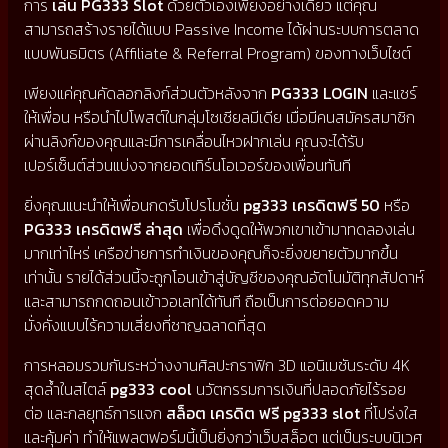
การ
เล่น PG333 Slot
ด้วยตัวเองเพียงอย่างเดียว แต่คุณ
สามารถสร้างรายได้แบบ Passive Income ได้ผ่านระบบการตลาด
แบบพันธมิตร (Affiliate & Referral Program) ของทางเว็บไซต์
เพียงแค่คุณคัดลอกลิงก์ส่วนตัวหลังจาก
PG333 LOGIN
และแชร์
ให้เพื่อน หรือนำไปโพสต์ในกลุ่มโซเชียลมีเดีย เมื่อมีคนสมัครสมาชิก
ผ่านลิงก์ของคุณและมีการเคลื่อนไหวฝากเล่น คุณจะได้รับ
เปอร์เซ็นต์ส่วนแบ่งจากยอดเทิร์นโอเวอร์ของเพื่อนทันที
ยิ่งคุณแนะนำให้เพื่อนกดรับโปรโมชั่น
pg333 เครดิตฟรี 50
หรือ
PG333 เครดิตฟรี ล่าสุด
เพื่อดึงดูดให้พวกเขาเข้ามาทดลองเล่น
มากเท่าไหร่ เครือข่ายการทำเงินของคุณก็จะยิ่งขยายตัวมากขึ้น
เท่านั้น รายได้ส่วนนี้จะถูกโอนเข้าสู่บัญชีของคุณอัตโนมัติทุกสัปดาห์
และสามารถกดถอนเข้าวอเลทได้ทันที ถือเป็นการต่อยอดความ
มั่งคั่งแบบไร้ความเสี่ยงที่ชาญฉลาดที่สุด
การหลอมรวมกันระหว่างงานศิลปะกราฟิก 3D แอนิเมชันระดับ 4K
สุดล้ำในสไตล์
pg333 cool
นวัตกรรมการเงินที่ปลอดภัยไร้รอย
ต่อ และกลยุทธ์การแจก
สล็อต เครดิต ฟรี pg333 slot
ที่โปร่งใส
และคุ้มค่า ทำให้แพลตฟอร์มนี้เป็นยิ่งกว่าเว็บสล็อต แต่เป็นระบบนิเวศ