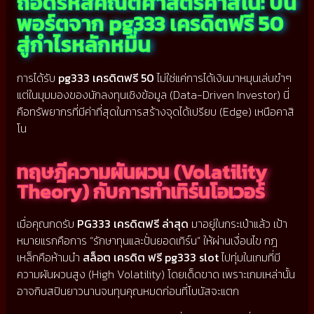
ถอดรหัสคณิตศาสตร์คาสิโน: ปั้น
พอร์ตจาก pg333 เครดิตฟรี 50
สู่กำไรหลักหมื่น
การได้รับ
pg333 เครดิตฟรี 50
ไม่ใช่แค่การได้เงินมาหมุนเล่นขำๆ
แต่ในมุมมองของนักลงทุนเชิงข้อมูล (Data-Driven Investor) นี่
คือทรัพยากรที่มีค่าที่สุดในการสร้างจุดได้เปรียบ (Edge) เหนือคาสิ
โน
ทฤษฎีความผันผวน (Volatility
Theory) กับการทำเทิร์นโอเวอร์
เมื่อคุณกดรับ
PG333 เครดิตฟรี ล่าสุด
มาอยู่ในกระเป๋าแล้ว เป้า
หมายแรกคือการ “รักษาทุนและปั่นยอดเทิร์น” ให้ผ่านเงื่อนไข กฎ
เหล็กคือห้ามนำ
สล็อต เครดิต ฟรี pg333 slot
ไปทุ่มในเกมที่มี
ความผันผวนสูง (High Volatility) โดยเด็ดขาด เพราะเกมเหล่านั้น
อาจกินสปินยาวนานจนทุนคุณหมดก่อนที่โบนัสจะแตก