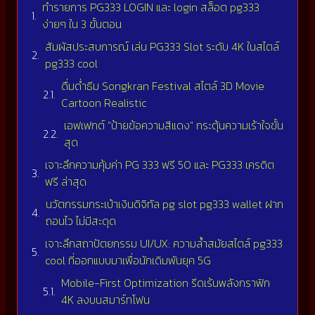
ทำรายการ PG333 LOGIN และ login สล็อต pg333
ง่ายๆ ใน 3 ขั้นตอน
สัมผัสประสบการณ์ เล่น PG333 Slot ระดับ 4K ในสไตล์
pg333 cool
ดื่มด่ำธีม Songkran Festival สไตล์ 3D Movie
Cartoon Realistic
เอฟเฟกต์ "ป้ายข้อความสีแดง" กระตุ้นความเร้าใจขั้น
สุด
เจาะลึกความคุ้มค่า PG 333 ฟรี 50 และ PG333 เครดิต
ฟรี ล่าสุด
นวัตกรรมกระเป๋าเงินดิจิทัล pg slot pg333 wallet ฝาก
ถอนไว ไม่มีสะดุด
เจาะลึกสถาปัตยกรรม UI/UX: ความล้ำสมัยสไตล์ pg333
cool ที่ออกแบบมาเพื่อนักเดิมพันยุค 5G
Mobile-First Optimization รีดเร้นพลังกราฟิก
4K ลงบนสมาร์ทโฟน