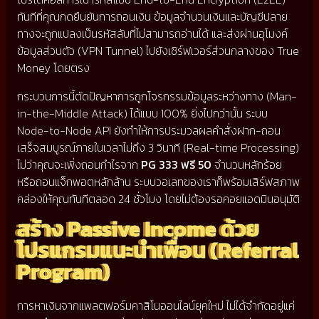
ทันทีที่คุณกดยืนยันการถอนเงิน ข้อมูลจำนวนเงินและบัญชีปลาย
ทางจะถูกแปลงเป็นรหัสลับที่ไม่สามารถอ่านได้ และส่งผ่านอุโมงค์
ข้อมูลส่วนตัว (VPN Tunnel) ไปยังเซิร์ฟเวอร์ส่วนกลางของ True
Money โดยตรง
กระบวนการนี้ตัดปัญหาการถูกโจรกรรมข้อมูลระหว่างทาง (Man-
in-the-Middle Attack) ได้แบบ 100% ยิ่งไปกว่านั้น ระบบ
Node-to-Node API ยังทำให้การประมวลผลคำสั่งฝาก-ถอน
เสร็จสมบูรณ์ภายในเวลาไม่ถึง 3 วินาที (Real-time Processing)
ไม่ว่าคุณจะเพิ่งถอนกำไรจาก
PG 333 ฟรี 50
จำนวนหลักร้อย
หรือถอนแจ็กพอตหลักล้าน ระบบวอเลทของเราก็พร้อมเสิร์ฟสภาพ
คล่องให้คุณทันทีตลอด 24 ชั่วโมง โดยไม่ต้องรอคอยแอดมินอนุมัติ
สร้าง Passive Income ด้วย
โปรแกรมแนะนำเพื่อน (Referral
Program)
การหาเงินจากแพลตฟอร์มคาสิโนออนไลน์ยุคใหม่ ไม่ได้จำกัดอยู่แค่