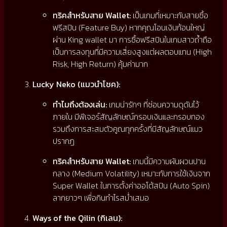
ทริคสำหรับสาย Wallet:
เป็นเกมที่เหมาะกับสายซื้อ
ฟรีสปิน (Feature Buy) หากคุณโอนเงินก้อนใหญ่
ผ่าน King wallet มา การซื้อฟรีสปินในเกมสาวถ้ำถือ
เป็นการลงทุนที่มีความเสี่ยงสูงแต่ผลตอบแทน (High
Risk, High Return) คุ้มค่ามาก
Lucky Neko (แมวนำโชค):
ทำไมถึงต้องเล่น:
เกมน่ารักๆ ที่ซ่อนความดุดันไว้
ภายใน มีฟีเจอร์สัญลักษณ์กรอบเงินและกรอบทอง
รวมถึงการสะสมตัวคูณทุกครั้งที่มีสัญลักษณ์แมว
ปรากฏ
ทริคสำหรับสาย Wallet:
เกมนี้มีความผันผวนปาน
กลาง (Medium Volatility) เหมาะกับการใช้เงินจาก
Super Wallet ในการตั้งค่าออโต้สปิน (Auto Spin)
ลากยาวๆ เพื่อกินกำไรสม่ำเสมอ
Ways of the Qilin (กิเลน):