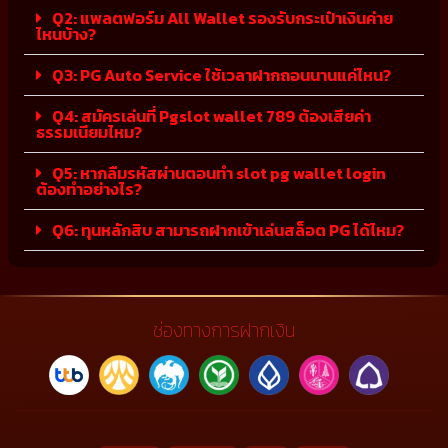
Q2: แพลตฟอร์ม All Wallet รองรับกระเป๋าเงินค่าย
ไหนบ้าง?
Q3: PG Auto Service ใช้เวลาฝากถอนนานแค่ไหน?
Q4: สมัครเล่นที่ Pgslot wallet 789 ต้องเสียค่า
ธรรมเนียมไหม?
Q5: หากลืมรหัสผ่านตอนทำ slot pg wallet login
ต้องทำอย่างไร?
Q6: ทุนหลักสิบ สามารถฝากเข้าเล่นสล็อต PG ได้ไหม?
ช่องทางการฝากเงิน