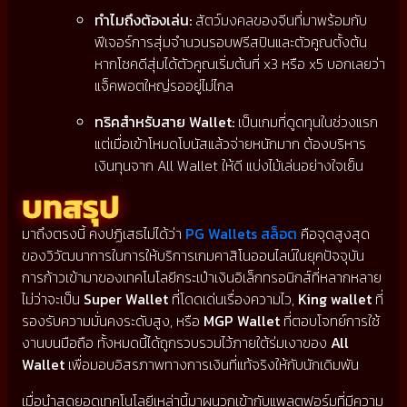
ทำไมถึงต้องเล่น:
สัตว์มงคลของจีนที่มาพร้อมกับ
ฟีเจอร์การสุ่มจำนวนรอบฟรีสปินและตัวคูณตั้งต้น
หากโชคดีสุ่มได้ตัวคูณเริ่มต้นที่ x3 หรือ x5 บอกเลยว่า
แจ็คพอตใหญ่รออยู่ไม่ไกล
ทริคสำหรับสาย Wallet:
เป็นเกมที่ดูดทุนในช่วงแรก
แต่เมื่อเข้าโหมดโบนัสแล้วจ่ายหนักมาก ต้องบริหาร
เงินทุนจาก All Wallet ให้ดี แบ่งไม้เล่นอย่างใจเย็น
บทสรุป
มาถึงตรงนี้ คงปฏิเสธไม่ได้ว่า
PG Wallets สล็อต
คือจุดสูงสุด
ของวิวัฒนาการในการให้บริการเกมคาสิโนออนไลน์ในยุคปัจจุบัน
การก้าวเข้ามาของเทคโนโลยีกระเป๋าเงินอิเล็กทรอนิกส์ที่หลากหลาย
ไม่ว่าจะเป็น
Super Wallet
ที่โดดเด่นเรื่องความไว,
King wallet
ที่
รองรับความมั่นคงระดับสูง, หรือ
MGP Wallet
ที่ตอบโจทย์การใช้
งานบนมือถือ ทั้งหมดนี้ได้ถูกรวบรวมไว้ภายใต้ร่มเงาของ
All
Wallet
เพื่อมอบอิสรภาพทางการเงินที่แท้จริงให้กับนักเดิมพัน
เมื่อนำสุดยอดเทคโนโลยีเหล่านี้มาผนวกเข้ากับแพลตฟอร์มที่มีความ