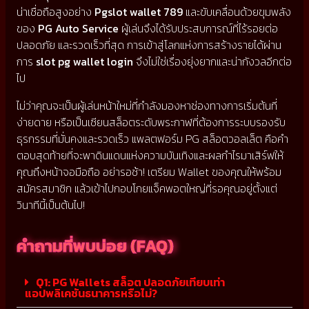
น่าเชื่อถือสูงอย่าง
Pgslot wallet 789
และขับเคลื่อนด้วยขุมพลัง
ของ
PG Auto Service
ผู้เล่นจึงได้รับประสบการณ์ที่ไร้รอยต่อ
ปลอดภัย และรวดเร็วที่สุด การเข้าสู่โลกแห่งการสร้างรายได้ผ่าน
การ
slot pg wallet login
จึงไม่ใช่เรื่องยุ่งยากและน่ากังวลอีกต่อ
ไป
ไม่ว่าคุณจะเป็นผู้เล่นหน้าใหม่ที่กำลังมองหาช่องทางการเริ่มต้นที่
ง่ายดาย หรือเป็นเซียนสล็อตระดับพระกาฬที่ต้องการระบบรองรับ
ธุรกรรมที่มั่นคงและรวดเร็ว แพลตฟอร์ม PG สล็อตวอลเล็ต คือคำ
ตอบสุดท้ายที่จะพาดินแดนแห่งความบันเทิงและผลกำไรมาเสิร์ฟให้
คุณถึงหน้าจอมือถือ อย่ารอช้า! เตรียม Wallet ของคุณให้พร้อม
สมัครสมาชิก แล้วเข้าไปกอบโกยแจ็คพอตใหญ่ที่รอคุณอยู่ตั้งแต่
วินาทีนี้เป็นต้นไป!
คำถามที่พบบ่อย (FAQ)
Q1: PG Wallets สล็อต ปลอดภัยเทียบเท่า
แอปพลิเคชันธนาคารหรือไม่?