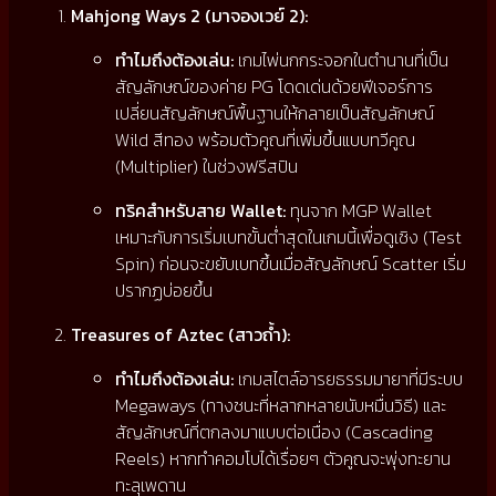
Mahjong Ways 2 (มาจองเวย์ 2):
ทำไมถึงต้องเล่น:
เกมไพ่นกกระจอกในตำนานที่เป็น
สัญลักษณ์ของค่าย PG โดดเด่นด้วยฟีเจอร์การ
เปลี่ยนสัญลักษณ์พื้นฐานให้กลายเป็นสัญลักษณ์
Wild สีทอง พร้อมตัวคูณที่เพิ่มขึ้นแบบทวีคูณ
(Multiplier) ในช่วงฟรีสปิน
ทริคสำหรับสาย Wallet:
ทุนจาก MGP Wallet
เหมาะกับการเริ่มเบทขั้นต่ำสุดในเกมนี้เพื่อดูเชิง (Test
Spin) ก่อนจะขยับเบทขึ้นเมื่อสัญลักษณ์ Scatter เริ่ม
ปรากฏบ่อยขึ้น
Treasures of Aztec (สาวถ้ำ):
ทำไมถึงต้องเล่น:
เกมสไตล์อารยธรรมมายาที่มีระบบ
Megaways (ทางชนะที่หลากหลายนับหมื่นวิธี) และ
สัญลักษณ์ที่ตกลงมาแบบต่อเนื่อง (Cascading
Reels) หากทำคอมโบได้เรื่อยๆ ตัวคูณจะพุ่งทะยาน
ทะลุเพดาน