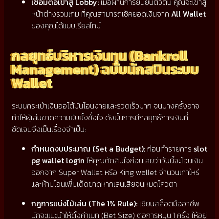
เชื่อมต่อเข้าสู่ Lobby:
เมื่อผ่านการยืนยันตัวตน คุณจะเข้าสู่
หน้าต่างรวมเกม ที่คุณสามารถเช็คยอดเงินจาก
All Wallet
ของคุณได้แบบเรียลไทม์
กลยุทธ์บริหารเงินทุน (Bankroll
Management) ฉบับนักสปินระบบ
Wallet
ระบบกระเป๋าเงินออโต้มันโอนง่ายและรวดเร็วมาก จนบางครั้งอาจ
ทำให้ผู้เล่นขาดความยับยั้งชั่งใจ ดังนั้นการมีกลยุทธ์การเงินที่
ชัดเจนจึงเป็นเรื่องจำเป็น:
กำหนดงบประมาณ (Set a Budget):
ก่อนทำรายการ
slot
pg wallet login
ให้คุณตัดสินใจก่อนเลยว่าวันนี้จะโอนเงิน
ออกจาก Super Wallet หรือ King wallet จำนวนเท่าไหร่
และห้ามโอนเพิ่มเด็ดขาดหากเล่นเสียจนหมดโควตา
กฎการแบ่งไม้เล่น (The 1% Rule):
เซียนสล็อตมืออาชีพ
มักจะแนะนำให้ตั้งค่าเบท (Bet Size) ต่อการหมุน 1 ครั้ง ให้อยู่