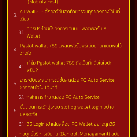
(Mobility First)
All Wallet - จิ๊กซอว์ชิ้นสุดท้ายที่รวมทุกช่องทางไว้ในที่
เดียว
สิทธิประโยชน์ของการเล่นบนแพลตฟอร์ม All
Wallet
Pgslot wallet 789 แพลตฟอร์มพรีเมียมที่นักเดิมพันไว้
วางใจ
ทำไม Pgslot wallet 789 ถึงเป็นที่หนึ่งในใจนัก
สปิน?
ยกระดับประสบการณ์ขั้นสุดด้วย PG Auto Service
ฝากถอนไวใน 1 วินาที
กลไกการทำงานของ PG Auto Service
ขั้นตอนการเข้าสู่ระบบ slot pg wallet login อย่าง
ปลอดภัย
วิธี Login เข้าเล่นสล็อต PG Wallet อย่างถูกวิธี
กลยุทธ์บริหารเงินทุน (Bankroll Management) ฉบับ