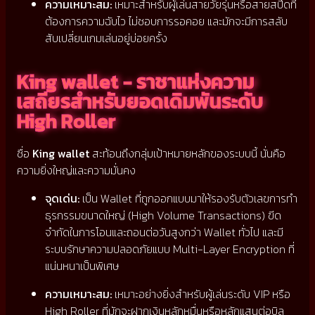
ความเหมาะสม:
เหมาะสำหรับผู้เล่นสายวัยรุ่นหรือสายสปีดที่
ต้องการความฉับไว ไม่ชอบการรอคอย และมักจะมีการสลับ
สับเปลี่ยนเกมเล่นอยู่บ่อยครั้ง
King wallet - ราชาแห่งความ
เสถียรสำหรับยอดเดิมพันระดับ
High Roller
ชื่อ
King wallet
สะท้อนถึงกลุ่มเป้าหมายหลักของระบบนี้ นั่นคือ
ความยิ่งใหญ่และความมั่นคง
จุดเด่น:
เป็น Wallet ที่ถูกออกแบบมาให้รองรับตัวเลขการทำ
ธุรกรรมขนาดใหญ่ (High Volume Transactions) ขีด
จำกัดในการโอนและถอนต่อวันสูงกว่า Wallet ทั่วไป และมี
ระบบรักษาความปลอดภัยแบบ Multi-Layer Encryption ที่
แน่นหนาเป็นพิเศษ
ความเหมาะสม:
เหมาะอย่างยิ่งสำหรับผู้เล่นระดับ VIP หรือ
High Roller ที่มักจะฝากเงินหลักหมื่นหรือหลักแสนต่อบิล