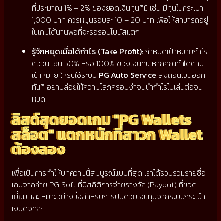
ที่ประมาณ 1% – 2% ของยอดเงินทุนที่มี เช่น มีทุนในกระเป๋า
1,000 บาท ควรหมุนรอบละ 10 – 20 บาท เพื่อให้สามารถอยู่
ในเกมได้นานพอที่จะรอรอบโบนัสแตก
รู้จักหยุดเมื่อได้กำไร (Take Profit):
กำหนดเป้าหมายกำไร
ต่อวัน เช่น 50% หรือ 100% ของเงินทุน หากคุณทำได้ตาม
เป้าหมาย ให้รีบใช้ระบบ
PG Auto Service
สั่งถอนเงินออก
ทันที อย่าปล่อยให้ความโลภครอบงำจนนำกำไรไปเล่นต่อจน
หมด
ลิสต์สุดยอดเกม "PG Wallets
สล็อต" แตกหนักที่สาวก Wallet
ต้องลอง
เพื่อเป็นการทำให้บทความนี้สมบูรณ์แบบที่สุด เราได้รวบรวมรายชื่อ
เกมจากค่าย PG Soft ที่มีสถิติการจ่ายรางวัล (Payout) ที่ยอด
เยี่ยม และเหมาะอย่างยิ่งสำหรับการปั่นด้วยเงินทุนจากระบบกระเป๋า
เงินดิจิทัล: