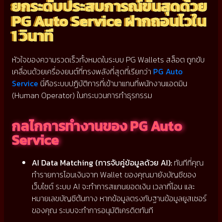
ยกระดับประสบการณ์ขั้นสุดด้วย
PG Auto Service ฝากถอนไวใน
1 วินาที
หัวใจของความรวดเร็วทั้งหมดในระบบ PG Wallets สล็อต ถูกขับ
เคลื่อนด้วยเครื่องยนต์ที่ทรงพลังที่สุดที่เรียกว่า
PG Auto
Service
นี่คือระบบปฏิบัติการที่เข้ามาแทนที่พนักงานแอดมิน
(Human Operator) ในกระบวนการทำธุรกรรม
กลไกการทำงานของ PG Auto
Service
AI Data Matching (การจับคู่ข้อมูลด้วย AI):
ทันทีที่คุณ
ทำรายการโอนเงินจาก Wallet ของคุณมายังบัญชีของ
เว็บไซต์ ระบบ AI จะทำการสแกนยอดเงิน เวลาที่โอน และ
หมายเลขบัญชีต้นทาง หากข้อมูลตรงกับฐานข้อมูลยูสเซอร์
ของคุณ ระบบจะทำการอนุมัติเครดิตทันที