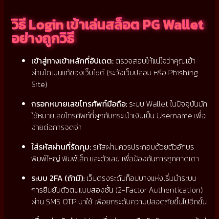
วิธี Login เข้าเล่นสล็อต PG Wallet
อย่างถูกวิธี
เข้าสู่ทางเข้าหลักที่อัปเดต:
ตรวจสอบให้แน่ใจว่าคุณเข้า
ผ่านโดเมนแท้ของเว็บไซต์ (ระวังเว็บปลอม หรือ Phishing
Site)
กรอกหมายเลขโทรศัพท์มือถือ:
ระบบ Wallet ในปัจจุบันมัก
ใช้หมายเลขโทรศัพท์ที่ผูกกับกระเป๋าเงินเป็น Username เพื่อ
ง่ายต่อการจดจำ
ใส่รหัสผ่านที่รัดกุม:
รหัสผ่านควรประกอบด้วยตัวอักษร
พิมพ์ใหญ่ พิมพ์เล็ก และตัวเลข เพื่อป้องกันการถูกคาดเดา
ระบบ 2FA (ถ้ามี):
เว็บตรงระดับท็อปบางแห่งเริ่มนำระบบ
การยืนยันตัวตนแบบสองชั้น (2-Factor Authentication)
ผ่าน SMS OTP มาใช้ เพื่อยกระดับความปลอดภัยขึ้นไปอีกขั้น