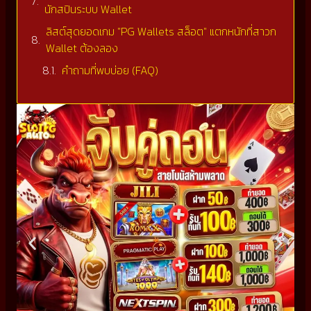
นักสปินระบบ Wallet
ลิสต์สุดยอดเกม "PG Wallets สล็อต" แตกหนักที่สาวก
Wallet ต้องลอง
คำถามที่พบบ่อย (FAQ)