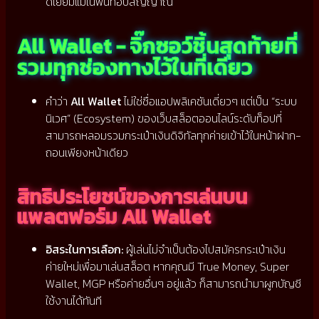
ดีเยี่ยมแม้ในพื้นที่อับสัญญาณ
All Wallet - จิ๊กซอว์ชิ้นสุดท้ายที่
รวมทุกช่องทางไว้ในที่เดียว
คำว่า
All Wallet
ไม่ใช่ชื่อแอปพลิเคชันเดี่ยวๆ แต่เป็น “ระบบ
นิเวศ” (Ecosystem) ของเว็บสล็อตออนไลน์ระดับท็อปที่
สามารถหลอมรวมกระเป๋าเงินดิจิทัลทุกค่ายเข้าไว้ในหน้าฝาก-
ถอนเพียงหน้าเดียว
สิทธิประโยชน์ของการเล่นบน
แพลตฟอร์ม All Wallet
อิสระในการเลือก:
ผู้เล่นไม่จำเป็นต้องไปสมัครกระเป๋าเงิน
ค่ายใหม่เพื่อมาเล่นสล็อต หากคุณมี True Money, Super
Wallet, MGP หรือค่ายอื่นๆ อยู่แล้ว ก็สามารถนำมาผูกบัญชี
ใช้งานได้ทันที