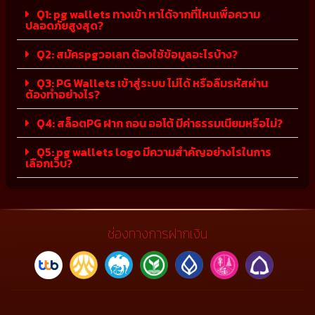
Q1: pg wallets ทางเข้า หาได้จากที่ไหนเพื่อความ
ปลอดภัยสูงสุด?
Q2: สมัครpgวอเลท ต้องใช้ข้อมูลอะไรบ้าง?
Q3: PG Wallets เข้าสู่ระบบ ไม่ได้ หรือลืมรหัสผ่าน
ต้องทำอย่างไร?
Q4: สล็อตPG ฝาก ถอน ออโต้ มีค่าธรรมเนียมหรือไม่?
Q5: pg wallets logo มีความสำคัญอย่างไรในการ
เลือกเว็บ?
ช่องทางการฝากเงิน