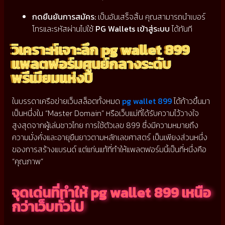
กดยืนยันการสมัคร:
เป็นอันเสร็จสิ้น คุณสามารถนำเบอร์
โทรและรหัสผ่านไปใช้
PG Wallets เข้าสู่ระบบ
ได้ทันที
วิเคราะห์เจาะลึก pg wallet 899
แพลตฟอร์มศูนย์กลางระดับ
พรีเมียมแห่งปี
ในบรรดาเครือข่ายเว็บสล็อตทั้งหมด
pg wallet 899
ได้ก้าวขึ้นมา
เป็นหนึ่งใน “Master Domain” หรือเว็บแม่ที่ได้รับความไว้วางใจ
สูงสุดจากผู้เล่นชาวไทย การใช้ตัวเลข 899 ซึ่งมีความหมายถึง
ความมั่งคั่งและอายุยืนยาวตามหลักเลขศาสตร์ เป็นเพียงส่วนหนึ่ง
ของการสร้างแบรนด์ แต่แก่นแท้ที่ทำให้แพลตฟอร์มนี้เป็นที่หนึ่งคือ
“คุณภาพ”
จุดเด่นที่ทำให้ pg wallet 899 เหนือ
กว่าเว็บทั่วไป