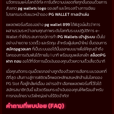
นวัตกรรมแห่งโลกดิจิทัล การันตีความปลอดภัยทุกขั้นตอนด้วยการ
สังเกต
pg wallets logo
ของแท้ และโครงสร้างการเขียน
โปรแกรมระดับแนวหน้าของ
PG WALLET ทางเข้าเล่น
แพลตฟอร์มเรือธงอย่าง
pg wallet 899
ได้พิสูจน์แล้วว่าการ
ผสานรวมระหว่างเกมคุณภาพระดับโลกกับระบบปฏิบัติการ e-
Wallet ทำให้ประสบการณ์การทำ
PG Wallets เข้าสู่ระบบ
เป็นไป
อย่างง่ายดาย รวดเร็ว และรัดกุม สำหรับผู้เล่นหน้าใหม่ ขั้นตอนการ
สมัครpgวอเลท
ที่เป็นระบบออโต้นั้นออกแบบมาเพื่อให้คุณเข้าถึง
โลกของการเดิมพันได้ภายใน 1 นาที พร้อมขุมพลังกลไก
สล็อตPG
ฝาก ถอน
ออโต้ที่จัดการเม็ดเงินของคุณด้วยความเร็วเสี้ยววินาที
เมื่อคุณติดกระดุมเม็ดแรกอย่างถูกต้องด้วยการเลือกระบบวอเลทที่
ดีที่สุด เส้นทางสู่การพิชิตแจ็คพอตหลักแสนหลักล้านในโลกของ
PG Slot ก็อยู่ใกล้แค่เอื้อม อย่ารอช้า! เลือกแพลตฟอร์มที่ไว้ใจได้
สมัครสมาชิกวันนี้ แล้วเตรียมกระเป๋าเงินของคุณให้พร้อมสำหรับ
การกอบโกยรางวัลใหญ่อย่างไร้ขีดจำกัด!
คำถามที่พบบ่อย (FAQ)