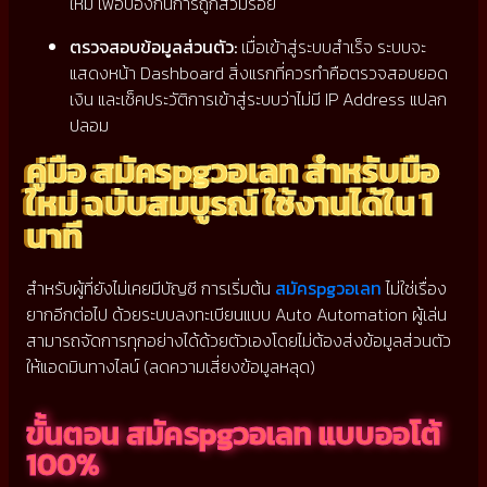
ใหม่ เพื่อป้องกันการถูกสวมรอย
ตรวจสอบข้อมูลส่วนตัว:
เมื่อเข้าสู่ระบบสำเร็จ ระบบจะ
แสดงหน้า Dashboard สิ่งแรกที่ควรทำคือตรวจสอบยอด
เงิน และเช็คประวัติการเข้าสู่ระบบว่าไม่มี IP Address แปลก
ปลอม
คู่มือ สมัครpgวอเลท สำหรับมือ
ใหม่ ฉบับสมบูรณ์ ใช้งานได้ใน 1
นาที
สำหรับผู้ที่ยังไม่เคยมีบัญชี การเริ่มต้น
สมัครpgวอเลท
ไม่ใช่เรื่อง
ยากอีกต่อไป ด้วยระบบลงทะเบียนแบบ Auto Automation ผู้เล่น
สามารถจัดการทุกอย่างได้ด้วยตัวเองโดยไม่ต้องส่งข้อมูลส่วนตัว
ให้แอดมินทางไลน์ (ลดความเสี่ยงข้อมูลหลุด)
ขั้นตอน สมัครpgวอเลท แบบออโต้
100%