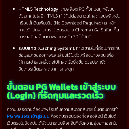
HTML5 Technology:
เกมสล็อต PG ทั้งหมดถูกพัฒนา
ด้วยเทคโนโลยี HTML5 ทำให้ไม่ต้องดาวน์โหลดแอปพลิเคชัน
หรือปลั๊กอินเพิ่มเติม (No Download Required) แค่คลิก
ทางเข้าเล่นผ่านเบราว์เซอร์อย่าง Chrome หรือ Safari ก็สา
มารถสปินสล็อตภาพสวยระดับ 3D ได้ทันที
ระบบแคช (Caching System):
ทางเข้าเล่นที่ดีจะมีการเก็บ
ข้อมูลแคชของภาพและเสียงไว้ในตัวเครื่องบางส่วน เพื่อ
ให้การเข้าเล่นครั้งต่อไปโหลดเร็วยิ่งขึ้น ช่วยประหยัด
อินเทอร์เน็ตและลดอาการกระตุก
ขั้นตอน PG Wallets เข้าสู่ระบบ
(Login) ที่รัดกุมและรวดเร็ว
ความปลอดภัยต้องมาพร้อมกับความสะดวกสบาย ขั้นตอนการทำ
PG Wallets เข้าสู่ระบบ
คือจุดบรรจบของทั้งสองสิ่งนี้ เว็บไซต์
เว็บตรงในปัจจุบันได้พัฒนาระบบล็อกอินที่ตัดความยุ่งยากออกไป