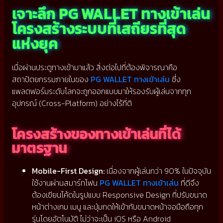
เจาะลึก PG WALLET ทางเข้าเล่น
โครงสร้างระบบที่เสถียรที่สุด
แห่งยุค
เมื่อผ่านประตูทางเข้ามาแล้ว สิ่งต่อไปที่ต้องพิจารณาคือ
สถาปัตยกรรมภายในของ
PG WALLET ทางเข้าเล่น
ซึ่ง
แพลตฟอร์มระดับโลกจะถูกออกแบบมาให้รองรับผู้เล่นจากทุก
อุปกรณ์ (Cross-Platform) อย่างไร้ที่ติ
โครงสร้างของทางเข้าเล่นที่ได้
มาตรฐาน
Mobile-First Design:
เนื่องจากผู้เล่นกว่า 90% ในปัจจุบัน
ใช้งานผ่านสมาร์ทโฟน
PG WALLET ทางเข้าเล่น
ที่ดีจึง
ต้องเขียนโค้ดในรูปแบบ Responsive Design ที่ปรับขนาด
หน้าต่างเกม เมนู และปุ่มกดให้เข้ากับขนาดหน้าจอมือถือทุก
รุ่นโดยอัตโนมัติ ไม่ว่าจะเป็น iOS หรือ Android