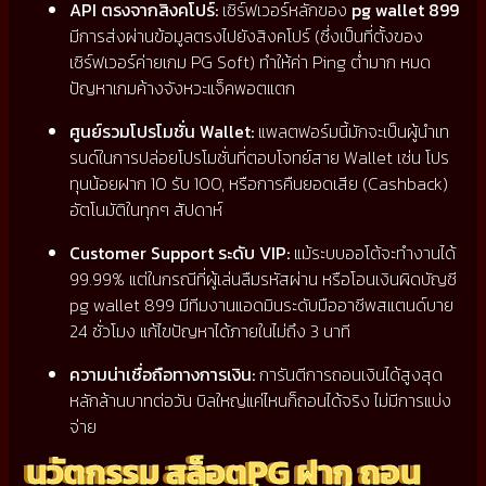
API ตรงจากสิงคโปร์:
เซิร์ฟเวอร์หลักของ
pg wallet 899
มีการส่งผ่านข้อมูลตรงไปยังสิงคโปร์ (ซึ่งเป็นที่ตั้งของ
เซิร์ฟเวอร์ค่ายเกม PG Soft) ทำให้ค่า Ping ต่ำมาก หมด
ปัญหาเกมค้างจังหวะแจ็คพอตแตก
ศูนย์รวมโปรโมชั่น Wallet:
แพลตฟอร์มนี้มักจะเป็นผู้นำเท
รนด์ในการปล่อยโปรโมชั่นที่ตอบโจทย์สาย Wallet เช่น โปร
ทุนน้อยฝาก 10 รับ 100, หรือการคืนยอดเสีย (Cashback)
อัตโนมัติในทุกๆ สัปดาห์
Customer Support ระดับ VIP:
แม้ระบบออโต้จะทำงานได้
99.99% แต่ในกรณีที่ผู้เล่นลืมรหัสผ่าน หรือโอนเงินผิดบัญชี
pg wallet 899 มีทีมงานแอดมินระดับมืออาชีพสแตนด์บาย
24 ชั่วโมง แก้ไขปัญหาได้ภายในไม่ถึง 3 นาที
ความน่าเชื่อถือทางการเงิน:
การันตีการถอนเงินได้สูงสุด
หลักล้านบาทต่อวัน บิลใหญ่แค่ไหนก็ถอนได้จริง ไม่มีการแบ่ง
จ่าย
นวัตกรรม สล็อตPG ฝาก ถอน