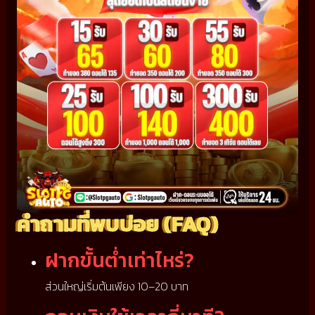
คำถามที่พบบ่อย (FAQ)
ฝากขั้นต่ำเท่าไหร่?
ส่วนใหญ่เริ่มต้นเพียง 10–20 บาท