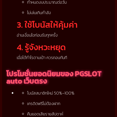
กำหนดงบประมาณต่อวัน
ไม่เล่นเกินกำลัง
3. ใช้โบนัสให้คุ้มค่า
อ่านเงื่อนไขก่อนรับทุกครั้ง
4. รู้จังหวะหยุด
เมื่อได้กำไรตามเป้า ควรถอนทันที
โปรโมชั่นยอดนิยมของ PGSLOT
auto เว็บตรง
โบนัสสมาชิกใหม่ 50%–100%
เครดิตฟรีไม่ต้องฝาก
คืนยอดเสียรายสัปดาห์