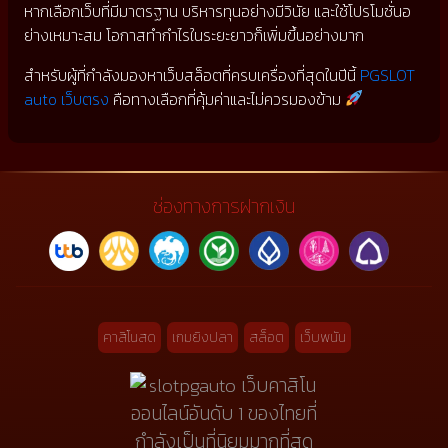
หากเลือกเว็บที่มีมาตรฐาน บริหารทุนอย่างมีวินัย และใช้โปรโมชั่นอ
ย่างเหมาะสม โอกาสทำกำไรในระยะยาวก็เพิ่มขึ้นอย่างมาก
สำหรับผู้ที่กำลังมองหาเว็บสล็อตที่ครบเครื่องที่สุดในปีนี้
PGSLOT
auto เว็บตรง
คือทางเลือกที่คุ้มค่าและไม่ควรมองข้าม
ช่องทางการฝากเงิน
คาสิโนสด
เกมยิงปลา
สล็อต
เว็บพนัน