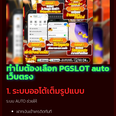
ทำไมต้องเลือก PGSLOT auto
เว็บตรง
1. ระบบออโต้เต็มรูปแบบ
ระบบ AUTO ช่วยให้:
ฝากเงินเข้าเครดิตทันที