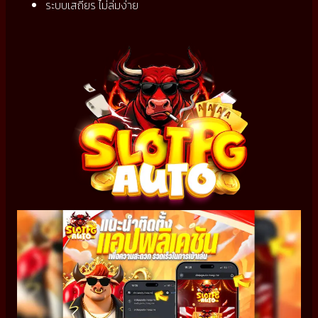
ระบบเสถียร ไม่ล่มง่าย