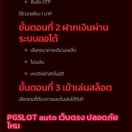
ยืนยัน OTP
ใช้เวลาเพียง 1 นาที
ขั้นตอนที่ 2 ฝากเงินผ่าน
ระบบออโต้
เลือกธนาคารหรือวอลเล็ต
โอนเงิน
เครดิตเข้าอัตโนมัติ
ขั้นตอนที่ 3 เข้าเล่นสล็อต
เลือกเกมที่ต้องการและเริ่มเล่นได้ทันที
PGSLOT auto เว็บตรง ปลอดภัย
ไหม