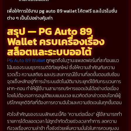
เพื่อให้การใช้งาน pg auto 89 wallet
โค้ดฟรี และโปรโมชั่น
ต่าง ๆ เป็นไปอย่างคุ้มค่า
สรุป — PG Auto 89
Wallet ครบเครื่องเรื่อง
สล็อตและระบบออโต้
PG Auto 89 Wallet
ถูกพูดถึงในฐานะแพลตฟอร์มที่สะท้อนแนว
โน้มของระบบธุรกรรมดิจิทัลยุคใหม่ ซึ่งให้ความสำคัญกับความ
รวดเร็ว ความเสถียร และประสบการณ์ใช้งานที่ลดขั้นตอนซับซ้อน
จุดแข็งหลักอยู่ที่การนำระบบอัตโนมัติมาประยุกต์ใช้กับกระบวนการ
ฝาก–ถอน ทำให้ผู้ใช้งานสามารถบริหารยอดเงินได้อย่างต่อเนื่อง
โดยไม่ต้องรอการอนุมัติแบบแมนนวล แนวคิดดังกล่าวตอบโจทย์ผู้
บริโภคยุคดิจิทัลที่ต้องการความฉับไวและความชัดเจนในทุกขั้นตอน
หัวใจสำคัญของระบบลักษณะนี้คือ “ความต่อเนื่อง” ผู้ใช้สามารถทำ
รายการได้ตลอดเวลา ไม่ถูกจำกัดด้วยช่วงเวลาทำการ ลดความ
กังวลเรื่องความล่าช้า ทั้งยังช่วยเพิ่มความมั่นใจในการควบคุมงบ