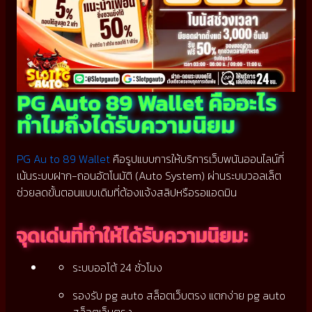
PG Auto 89 Wallet คืออะไร
ทำไมถึงได้รับความนิยม
PG Au to 89 Wallet
คือรูปแบบการให้บริการเว็บพนันออนไลน์ที่
เน้นระบบฝาก-ถอนอัตโนมัติ (Auto System) ผ่านระบบวอลเล็ต
ช่วยลดขั้นตอนแบบเดิมที่ต้องแจ้งสลิปหรือรอแอดมิน
จุดเด่นที่ทำให้ได้รับความนิยม:
ระบบออโต้ 24 ชั่วโมง
รองรับ pg auto สล็อตเว็บตรง แตกง่าย pg auto
สล็อตเว็บตรง