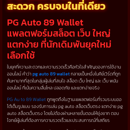
สะดวก ครบจบในที่เดียว
PG Auto 89 Wallet
แพลตฟอร์มสล็อต เว็บ ใหญ่
แตกง่าย ที่นักเดิมพันยุคใหม่
เลือกใช้
ในยุคที่ความสะดวกและความรวดเร็วคือหัวใจสำคัญของการใช้งาน
ออนไลน์ คำว่า
pg auto 89 wallet
กลายเป็นหนึ่งในคีย์เวิร์ดที่ถูก
ค้นหามากที่สุดในกลุ่มผู้เล่นที่สนใจ สล็อต เว็บ ใหญ่ และ เว็บ พนัน
ออนไลน์ ที่เน้นความลื่นไหล ปลอดภัย และแตกง่ายจริง
PG Au to 89 Wallet
ถูกพูดถึงในฐานะแพลตฟอร์มที่รวมระบบออ
โต้เต็มรูปแบบ รองรับการเล่น pg auto สล็อตเว็บตรง แตกง่าย pg
auto สล็อตเว็บตรง โดยไม่ต้องผ่านหลายขั้นตอนให้ยุ่งยาก ตอบ
โจทย์ผู้เล่นที่ต้องการความรวดเร็วและประสบการณ์ที่เสถียร