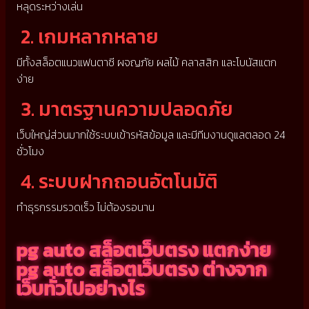
หลุดระหว่างเล่น
2. เกมหลากหลาย
มีทั้งสล็อตแนวแฟนตาซี ผจญภัย ผลไม้ คลาสสิก และโบนัสแตก
ง่าย
3. มาตรฐานความปลอดภัย
เว็บใหญ่ส่วนมากใช้ระบบเข้ารหัสข้อมูล และมีทีมงานดูแลตลอด 24
ชั่วโมง
4. ระบบฝากถอนอัตโนมัติ
ทำธุรกรรมรวดเร็ว ไม่ต้องรอนาน
pg auto สล็อตเว็บตรง แตกง่าย
pg auto สล็อตเว็บตรง ต่างจาก
เว็บทั่วไปอย่างไร