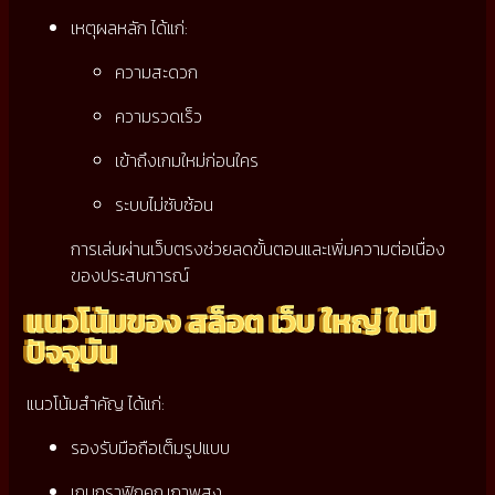
เหตุผลหลัก ได้แก่:
ความสะดวก
ความรวดเร็ว
เข้าถึงเกมใหม่ก่อนใคร
ระบบไม่ซับซ้อน
การเล่นผ่านเว็บตรงช่วยลดขั้นตอนและเพิ่มความต่อเนื่อง
ของประสบการณ์
แนวโน้มของ สล็อต เว็บ ใหญ่ ในปี
ปัจจุบัน
แนวโน้มสำคัญ ได้แก่:
รองรับมือถือเต็มรูปแบบ
เกมกราฟิกคุณภาพสูง