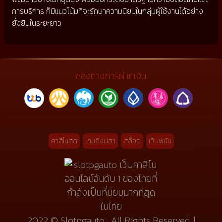
การบริการ ก็มีแนวโน้มที่จะรักษาความนิยมในกลุ่มผู้ใช้งานได้อย่าง
ยั่งยืนในระยะยาว
ช่องทางการฝากเงิน
คาสิโนสด
เกมยิงปลา
สล็อต
เว็บพนัน
2022 © Slotpgauto . All Rights Reserved. |