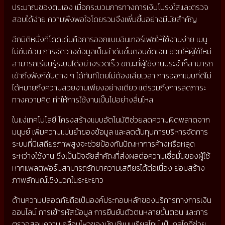
ประมาณของตนเอง เมื่อกระบวนการทางการเงินโปร่งใสและตรวจ
สอบได้ง่าย ความพึงพอใจโดยรวมจึงเพิ่มขึ้นอย่างมีนัยสำคัญ
อีกมิติหนึ่งที่โดดเด่นคือการออกแบบอินเทอร์เฟซให้ใช้งานง่าย เมนู
ไม่ซับซ้อน การจัดวางข้อมูลเป็นลำดับขั้นตอนชัดเจน ช่วยให้ผู้ใช้ใหม่
สามารถเรียนรู้ระบบได้อย่างรวดเร็ว ขณะที่ผู้ใช้งานประจำก็สามารถ
เข้าถึงฟังก์ชันต่าง ๆ ได้ทันทีโดยไม่ต้องเสียเวลา การออกแบบที่ดีไม่
ได้หมายถึงความสวยงามเพียงอย่างเดียว แต่รวมถึงการลดภาระ
ทางความคิด ทำให้การใช้งานเป็นไปอย่างลื่นไหล
ในแง่เทคโนโลยี โครงสร้างแบบอัตโนมัติช่วยลดความผิดพลาดจาก
มนุษย์ เพิ่มความแม่นยำของข้อมูล และลดต้นทุนการบริหารจัดการ
ระบบที่มีเสถียรภาพสูงจะช่วยป้องกันปัญหาการค้างหรือหลุด
ระหว่างใช้งาน ซึ่งเป็นปัจจัยสำคัญที่ส่งผลต่อความเชื่อมั่นของผู้ใช้
หากแพลตฟอร์มสามารถรักษาความเสถียรได้ต่อเนื่อง ย่อมสร้าง
ภาพลักษณ์เชิงบวกในระยะยาว
ด้านความปลอดภัยถือเป็นองค์ประกอบหลักของบริการทางการเงิน
ออนไลน์ การเข้ารหัสข้อมูล การยืนยันตัวตนหลายขั้นตอน และการ
ตรวจสอบความเคลื่อนไหวของบัญชีแบบเรียลไทม์ เป็นกลไกที่ช่วย