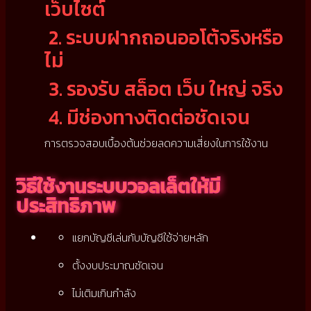
เว็บไซต์
2. ระบบฝากถอนออโต้จริงหรือ
ไม่
3. รองรับ สล็อต เว็บ ใหญ่ จริง
4. มีช่องทางติดต่อชัดเจน
การตรวจสอบเบื้องต้นช่วยลดความเสี่ยงในการใช้งาน
วิธีใช้งานระบบวอลเล็ตให้มี
ประสิทธิภาพ
แยกบัญชีเล่นกับบัญชีใช้จ่ายหลัก
ตั้งงบประมาณชัดเจน
ไม่เติมเกินกำลัง