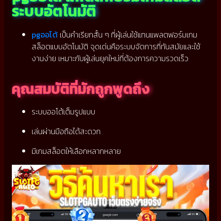
ระบบอัตโนมัติ
pgออโต้
เป็นคำเรียกสั้น ๆ ที่ผู้เล่นใช้แทนแพลตฟอร์มเกม
สล็อตแบบอัตโนมัติ จุดเด่นคือระบบจัดการที่ทันสมัยและใช้
งานง่าย เหมาะกับผู้เล่นยุคใหม่ที่ต้องการความรวดเร็ว
คุณสมบัติที่มักถูกพูดถึง
ระบบออโต้เต็มรูปแบบ
เล่นผ่านมือถือได้สะดวก
มีเกมสล็อตให้เลือกหลากหลาย