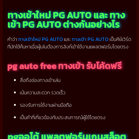
ทางเข้าใหม่ PG AUTO และ ทาง
เข้า PG AUTO ต่างกันอย่างไร
คำว่า
ทางเข้าใหม่ PG AUTO
และ
ทางเข้า PG AUTO
เป็นคีย์เวิร์ด
ที่มักใช้ค้นหาเมื่อผู้เล่นต้องการลิงก์เข้าใช้งานแพลตฟอร์มโดยตรง
pg auto free ทางเข้า รับโค้ดฟรี
สื่อถึงช่องทางเข้าเล่น
เน้นความสะดวก รวดเร็ว
รองรับการใช้งานผ่านมือถือ
เป็นคำที่เกี่ยวข้องกับประสบการณ์ผู้ใช้โดยตรง
pgออโต้ แพลตฟอร์มเกมสล็อต