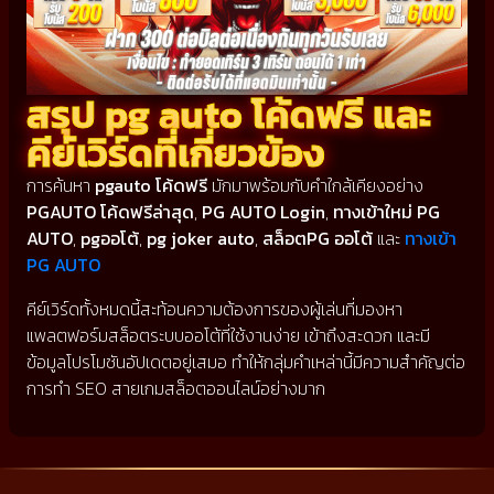
สรุป pg auto โค้ดฟรี และ
คีย์เวิร์ดที่เกี่ยวข้อง
การค้นหา
pgauto โค้ดฟรี
มักมาพร้อมกับคำใกล้เคียงอย่าง
PGAUTO โค้ดฟรีล่าสุด
,
PG AUTO Login
,
ทางเข้าใหม่ PG
AUTO
,
pgออโต้
,
pg joker auto
,
สล็อตPG ออโต้
และ
ทางเข้า
PG AUTO
คีย์เวิร์ดทั้งหมดนี้สะท้อนความต้องการของผู้เล่นที่มองหา
แพลตฟอร์มสล็อตระบบออโต้ที่ใช้งานง่าย เข้าถึงสะดวก และมี
ข้อมูลโปรโมชันอัปเดตอยู่เสมอ ทำให้กลุ่มคำเหล่านี้มีความสำคัญต่อ
การทำ SEO สายเกมสล็อตออนไลน์อย่างมาก