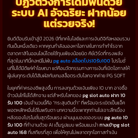
ปฏิวัติวงการเดิมพันด้วย
ระบบ AI อัจฉริยะ ฝากน้อย
แต่รวยจริง!
ยินดีต้อนรับเข้าสู่ปี 2026 ปีที่เทคโนโลยีและการเงินดิจิทัลหลอมรวม
กันเป็นหนึ่งเดียว หากคุณกำลังมองหาโอกาสในการทำกำไรจาก
ตลาดคาสิโนออนไลน์โดยใช้ทุนเพียงน้อยนิด คีย์เวิร์ดที่ทรงพลัง
ที่สุดในนาทีนี้คงหนีไม่พ้น
pg auto สล็อตโปร10รับ100
โปรโมชั่
นที่ไม่ได้มีดีแค่คำโฆษณา แต่คือนวัตกรรมทางการเงินที่เปิดโอกาสให้
ผู้เล่นทุกระดับได้สัมผัสกับเกมสล็อตระดับโลกจากค่าย PG SOFT
ในยุคที่ค่าครองชีพสูงขึ้น การลงทุนด้วยเงินเพียง 10 บาท อาจซื้อ
ข้าวมันไก่ไม่ได้สักจาน แต่สำหรับโลกของ
pg slot auto ฝาก 10
รับ 100
เงินจำนวนนี้คือ “กระสุนดินดำ” ที่พร้อมจะระเบิดเป็นแจ็ค
พอตหลักหมื่นได้ในพริบตา บทความนี้จะพาทุกท่านไปเจาะลึกเบื้อง
หลังของโปรโมชั่นสุดร้อนแรง ผ่านมุมมองของระบบ
pg auto 10
รับ 100
ที่ทำงานด้วย AI เต็มรูปแบบ พร้อมแนะนำ
ทางเข้าpg slot
auto 168
ที่เสถียรที่สุด เพื่อให้คุณไม่พลาดทุกโอกาสทำเงิน