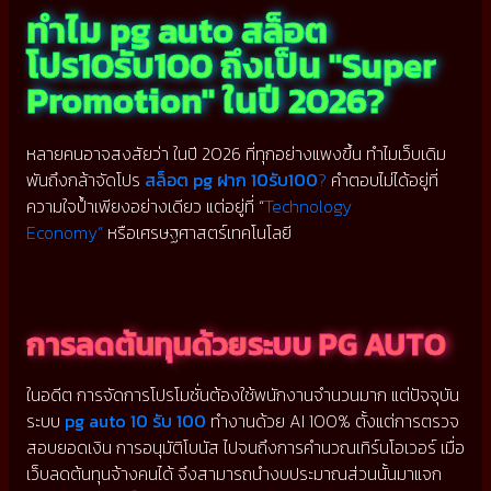
ทำไม pg auto สล็อต
โปร10รับ100 ถึงเป็น "Super
Promotion" ในปี 2026?
หลายคนอาจสงสัยว่า ในปี 2026 ที่ทุกอย่างแพงขึ้น ทำไมเว็บเดิม
พันถึงกล้าจัดโปร
สล็อต pg ฝาก 10รับ100
?
คำตอบไม่ได้อยู่ที่
ความใจป้ำเพียงอย่างเดียว แต่อยู่ที่ “
Technology
Economy”
หรือเศรษฐศาสตร์เทคโนโลยี
การลดต้นทุนด้วยระบบ PG AUTO
ในอดีต การจัดการโปรโมชั่นต้องใช้พนักงานจำนวนมาก แต่ปัจจุบัน
ระบบ
pg auto 10 รับ 100
ทำงานด้วย AI 100% ตั้งแต่การตรวจ
สอบยอดเงิน การอนุมัติโบนัส ไปจนถึงการคำนวณเทิร์นโอเวอร์ เมื่อ
เว็บลดต้นทุนจ้างคนได้ จึงสามารถนำงบประมาณส่วนนั้นมาแจก