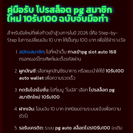
คู่มือรับ โปรสล็อต pg สมาชิก
ใหม่ 10รับ100 ฉบับจับมือทำ
สำหรับมือใหม่ที่เพิ่งก้าวเข้าสู่วงการในปี 2026 นี่คือ Step-by-
Step ในการเปลี่ยนเงิน 10 บาท ให้เป็นทุน 100 บาท เพื่อใช้ล่ารางวัล
สมัครสมาชิก
:
ไปที่หน้าเว็บ
ทางเข้าpg slot auto 168
กรอกเบอร์โทรศัพท์และตั้งรหัสผ่าน
ผูกบัญชี:
เลือกผูกบัญชีธนาคาร หรือแนะนำให้ใช้
10รับ100
auto wallet
เพื่อความรวดเร็ว
กดรับโปรโมชั่น:
ไปที่เมนู “โบนัส” เลือก
โปรสล็อต pg
สมาชิกใหม่ 10รับ100
ฝากเงิน:
โอนเงิน 10 บาท (ทศนิยมตามระบบแจ้งเพื่อความ
ชัวร์)
รอรับเครดิต:
ระบบ
pg auto สล็อตโปร10รับ100
จะเติม