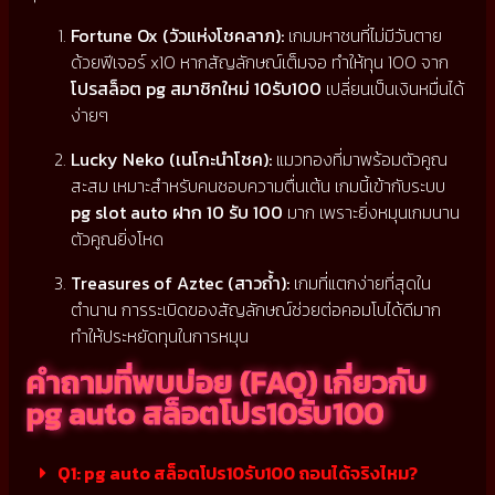
Fortune Ox (วัวแห่งโชคลาภ):
เกมมหาชนที่ไม่มีวันตาย
ด้วยฟีเจอร์ x10 หากสัญลักษณ์เต็มจอ ทำให้ทุน 100 จาก
โปรสล็อต pg สมาชิกใหม่ 10รับ100
เปลี่ยนเป็นเงินหมื่นได้
ง่ายๆ
Lucky Neko (เนโกะนำโชค):
แมวทองที่มาพร้อมตัวคูณ
สะสม เหมาะสำหรับคนชอบความตื่นเต้น เกมนี้เข้ากับระบบ
pg slot auto ฝาก 10 รับ 100
มาก เพราะยิ่งหมุนเกมนาน
ตัวคูณยิ่งโหด
Treasures of Aztec (สาวถ้ำ):
เกมที่แตกง่ายที่สุดใน
ตำนาน การระเบิดของสัญลักษณ์ช่วยต่อคอมโบได้ดีมาก
ทำให้ประหยัดทุนในการหมุน
คำถามที่พบบ่อย (FAQ) เกี่ยวกับ
pg auto สล็อตโปร10รับ100
Q1: pg auto สล็อตโปร10รับ100 ถอนได้จริงไหม?