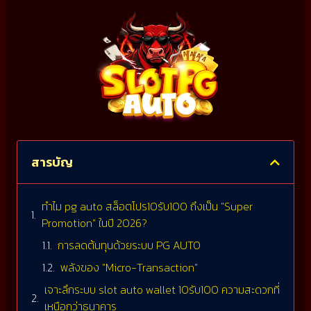
สารบัญ
ทำไม pg auto สล็อตโปร10รับ100 ถึงเป็น "Super
Promotion" ในปี 2026?
การลดต้นทุนด้วยระบบ PG AUTO
พลังของ "Micro-Transaction"
เจาะลึกระบบ slot auto wallet 10รับ100 ความสะดวกที่
เหนือกว่าธนาคาร