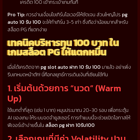
เครดิต 100 เข้ากระเป๋าเกมทันที
Pro Tip:
ควรอ่านเงื่อนไขเทิร์นโอเวอร์ให้ชัดเจน ส่วนใหญ่โปร
pg
auto 10 รับ 100
จะให้ทำเทิร์น 3-5 เท่า ซึ่งถือว่าน้อยมากสำหรับ
สล็อต PG ที่แตกง่าย
เทคนิคบริหารทุน 100 บาท ใน
เกมสล็อต PG ให้แตกหมื่น
เมื่อได้เครดิตจาก
pg slot auto ฝาก 10 รับ 100
มาแล้ว อย่าเพิ่ง
รีบเทหมดหน้าตัก! นี่คือกลยุทธ์การเดินเงินที่เซียนใช้กัน
1. เริ่มต้นด้วยการ “นวด” (Warm
Up)
ใช้เบทต่ำที่สุด (เช่น 1 บาท) หมุนประมาณ 20-30 รอบ เพื่อกระตุ้น
AI ของเกม ให้ระบบจดจำยูสเซอร์ การทำแบบนี้จะช่วยเปิดโอกาสให้
ฟีเจอร์เข้าง่ายขึ้นใน
สล็อต pg ฝาก 10รับ100
2. เลือกเกมที่มีค่า Volatility ปาน