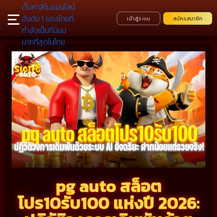
เข้าสู่ระบบ
สมัครสมาชิก
pg auto สล็อต
โปร10รับ100 แห่งปี 2026: