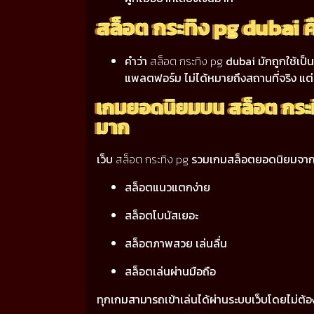
สล็อต กระทิง pg dubai ค
คำว่า
สล็อต กระทิง pg
dubai มักถูกใช้เป็
แพลตฟอร์ม ไม่ได้หมายถึงสถานที่จริง แ
เกมยอดนิยมบน สล็อต กระทิง 
มาก
เว็บ
สล็อต กระทิง pg
รวมเกมสล็อตยอดนิยมจากห
สล็อตแนวแตกง่าย
สล็อตโบนัสเยอะ
สล็อตภาพสวย เล่นลื่น
สล็อตเล่นผ่านมือถือ
ทุกเกมสามารถเข้าเล่นได้ผ่านระบบเว็บโดยไม่ต้