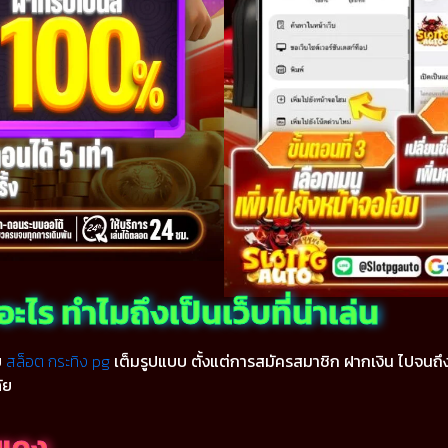
ไร ทำไมถึงเป็นเว็บที่น่าเล่น
บ
สล็อต กระทิง pg
เต็มรูปแบบ ตั้งแต่การสมัครสมาชิก ฝากเงิน ไปจนถึง
ัย
งแดง