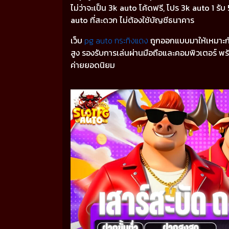
ไม่ว่าจะเป็น 3k auto โค้ดฟรี, โปร 3k auto 1 รั
auto ที่สะดวก ไม่ต้องใช้บัญชีธนาคาร
เว็บ
pg auto กระทิงแดง
ถูกออกแบบมาให้เหมาะกับ
สูง รองรับการเล่นผ่านมือถือและคอมพิวเตอร์
ค่ายยอดนิยม