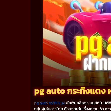
pg auto กระทิงแดง ฝา
pg auto กระทิงแดง
คือเว็บสล็อตระบบอัตโนมัติที
กลุ่มผู้เล่นชาวไทย ด้วยจุดเด่นเรื่องความเร็ว ควา