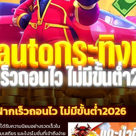
กเร็วถอนไว ไม่มีขั้นต่ำ2026
่ได้รับความนิยมอย่างรวดเร็วใน
มเสถียร และโปรโมชั่นที่เข้าถึงง่าย