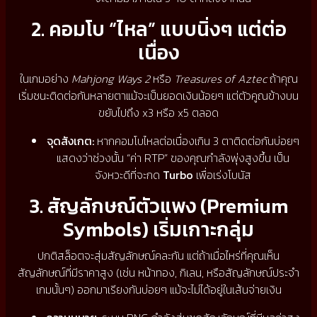
2. คอมโบ “ไหล” แบบนิ่งๆ แต่ต่อ
เนื่อง
ในเกมอย่าง
Mahjong Ways 2
หรือ
Treasures of Aztec
ถ้าคุณ
เริ่มชนะติดต่อกันหลายตาแม้จะเป็นยอดเงินน้อยๆ แต่ตัวคูณข้างบน
ขยับไปถึง x3 หรือ x5 ตลอด
จุดสังเกต:
หากคอมโบไหลต่อเนื่องเกิน 3 ตาติดต่อกันบ่อยๆ
แสดงว่าช่วงนั้น “ค่า RTP” ของคุณกำลังพุ่งสูงขึ้น เป็น
จังหวะดีที่จะกด
Turbo
เพื่อเร่งโบนัส
3. สัญลักษณ์ตัวแพง (Premium
Symbols) เริ่มเกาะกลุ่ม
ปกติสล็อตจะสุ่มสัญลักษณ์คละกัน แต่ถ้าเมื่อไหร่ที่คุณเห็น
สัญลักษณ์ที่มีราคาสูง (เช่น หน้าทอง, กิเลน, หรือสัญลักษณ์ประจำ
เกมนั้นๆ) ออกมาเรียงกันบ่อยๆ แม้จะไม่ได้อยู่ในเส้นจ่ายเงิน