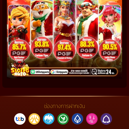
ช่องทางการฝากเงิน