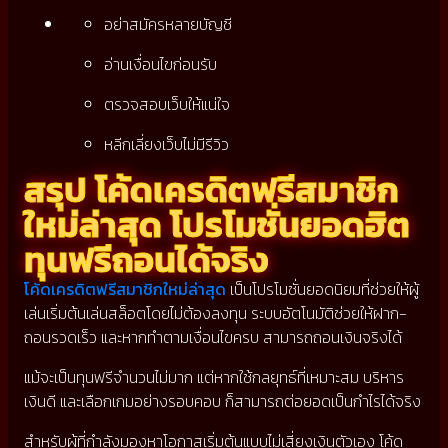
อย่าสมัครหลายบัญชี
อ่านเงื่อนไขก่อนรับ
ตรวจสอบเว็บให้แน่ใจ
หลีกเลี่ยงเว็บไม่มีรีวิว
สรุป โค้ดเครดิตฟรีสมาชิก
ใหม่ล่าสุด โปรโมชั่นยอดฮิต
ทุนฟรีถอนได้จริง
โค้ดเครดิตฟรีสมาชิกใหม่ล่าสุด
เป็นโปรโมชั่นยอดนิยมที่ช่วยให้ผู้
เล่นเริ่มต้นเล่นสล็อตโดยไม่ต้องลงทุน ระบบอัตโนมัติช่วยให้ฝาก-
ถอนรวดเร็ว และหากทำตามเงื่อนไขครบ สามารถถอนเงินจริงได้
แม้จะเป็นทุนฟรีจำนวนไม่มาก แต่หากใช้กลยุทธ์ที่เหมาะสม บริหาร
เงินดี และเลือกเกมอย่างรอบคอบ ก็สามารถต่อยอดเป็นกำไรได้จริง
สำหรับผู้ที่กำลังมองหาโอกาสเริ่มต้นแบบไม่เสี่ยงเงินตัวเอง โค้ด