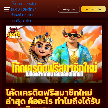
เข้าสู่ระบบ
สมัครสมาชิก
โค้ดเครดิตฟรีสมาชิกใหม่
ล่าสุด คืออะไร ทำไมถึงได้รับ