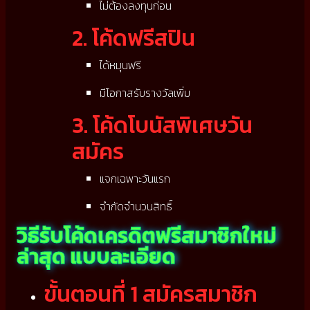
ไม่ต้องลงทุนก่อน
2. โค้ดฟรีสปิน
ได้หมุนฟรี
มีโอกาสรับรางวัลเพิ่ม
3. โค้ดโบนัสพิเศษวัน
สมัคร
แจกเฉพาะวันแรก
จำกัดจำนวนสิทธิ์
วิธีรับโค้ดเครดิตฟรีสมาชิกใหม่
ล่าสุด แบบละเอียด
ขั้นตอนที่ 1 สมัครสมาชิก