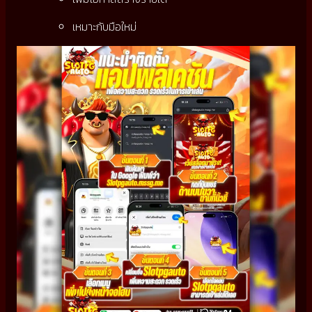
เหมาะกับมือใหม่