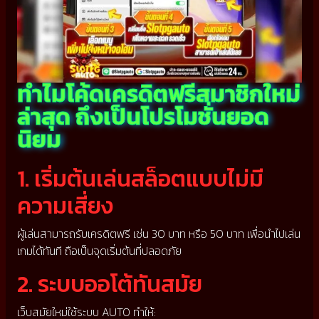
ทำไมโค้ดเครดิตฟรีสมาชิกใหม่
ล่าสุด ถึงเป็นโปรโมชั่นยอด
นิยม
1. เริ่มต้นเล่นสล็อตแบบไม่มี
ความเสี่ยง
ผู้เล่นสามารถรับเครดิตฟรี เช่น 30 บาท หรือ 50 บาท เพื่อนำไปเล่น
เกมได้ทันที ถือเป็นจุดเริ่มต้นที่ปลอดภัย
2. ระบบออโต้ทันสมัย
เว็บสมัยใหม่ใช้ระบบ AUTO ทำให้: