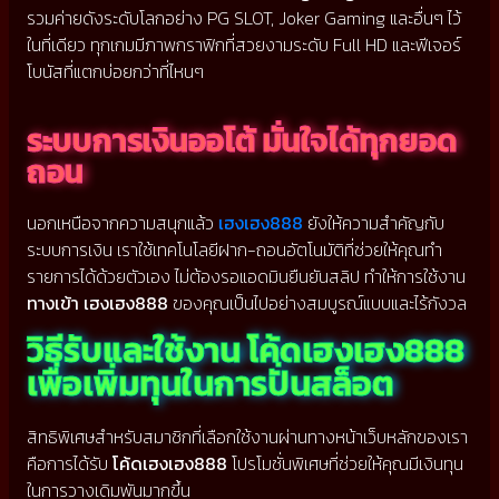
รวมค่ายดังระดับโลกอย่าง PG SLOT, Joker Gaming และอื่นๆ ไว้
ในที่เดียว ทุกเกมมีภาพกราฟิกที่สวยงามระดับ Full HD และฟีเจอร์
โบนัสที่แตกบ่อยกว่าที่ไหนๆ
ระบบการเงินออโต้ มั่นใจได้ทุกยอด
ถอน
นอกเหนือจากความสนุกแล้ว
เฮงเฮง888
ยังให้ความสำคัญกับ
ระบบการเงิน เราใช้เทคโนโลยีฝาก-ถอนอัตโนมัติที่ช่วยให้คุณทำ
รายการได้ด้วยตัวเอง ไม่ต้องรอแอดมินยืนยันสลิป ทำให้การใช้งาน
ทางเข้า เฮงเฮง888
ของคุณเป็นไปอย่างสมบูรณ์แบบและไร้กังวล
วิธีรับและใช้งาน โค้ดเฮงเฮง888
เพื่อเพิ่มทุนในการปั่นสล็อต
สิทธิพิเศษสำหรับสมาชิกที่เลือกใช้งานผ่านทางหน้าเว็บหลักของเรา
คือการได้รับ
โค้ดเฮงเฮง888
โปรโมชั่นพิเศษที่ช่วยให้คุณมีเงินทุน
ในการวางเดิมพันมากขึ้น