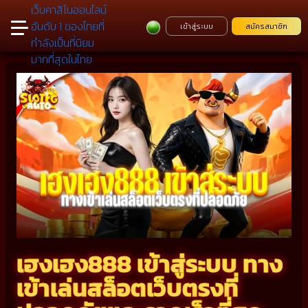
เข้าสู่ระบบ
สมัครสมาชิก
เฮงเฮง888 เข้าสู่ระบบ ทาง
เข้าเล่นสล็อตเว็บตรงที่