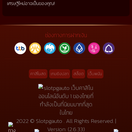
เศรษฐีใหม่อาจเป็นของคุณ!
ช่องทางการฝากเงิน
คาสิโนสด
เกมยิงปลา
สล็อต
เว็บพนัน
2022 © Slotpgauto . All Rights Reserved. |
Version: (2.6.33)