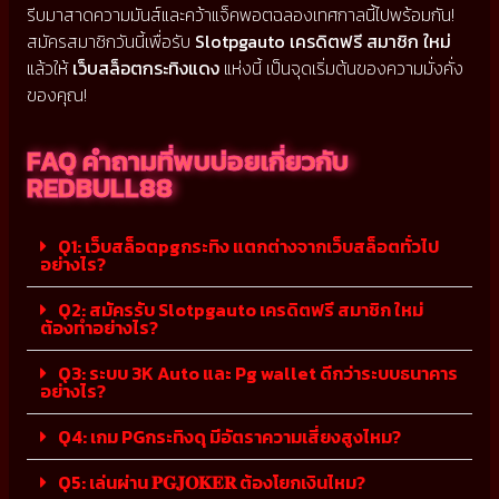
รีบมาสาดความมันส์และคว้าแจ็คพอตฉลองเทศกาลนี้ไปพร้อมกัน!
สมัครสมาชิกวันนี้เพื่อรับ
Slotpgauto เครดิตฟรี สมาชิก ใหม่
แล้วให้
เว็บสล็อตกระทิงแดง
แห่งนี้ เป็นจุดเริ่มต้นของความมั่งคั่ง
ของคุณ!
FAQ คำถามที่พบบ่อยเกี่ยวกับ
REDBULL88
Q1: เว็บสล็อตpgกระทิง แตกต่างจากเว็บสล็อตทั่วไป
อย่างไร?
Q2: สมัครรับ Slotpgauto เครดิตฟรี สมาชิก ใหม่
ต้องทำอย่างไร?
Q3: ระบบ 3K Auto และ Pg wallet ดีกว่าระบบธนาคาร
อย่างไร?
Q4: เกม PGกระทิงดุ มีอัตราความเสี่ยงสูงไหม?
Q5: เล่นผ่าน 𝐏𝐆𝐉𝐎𝐊𝐄𝐑 ต้องโยกเงินไหม?