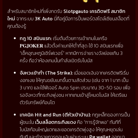
สำหรับสมาชิกใหม่ที่เพิ่งกดรับ
Slotpgauto เครดิตฟรี สมาชิก
ใหม่
จากระบบ
3K Auto
นี่คือคู่มือการปั้นพอร์ตสไตล์เซียนสล็อตที่
คุณต้องรู้:
กฎ 10 สปินแรก:
เริ่มต้นด้วยการเข้าเกมในเครือ
𝐏𝐆𝐉𝐎𝐊𝐄𝐑
แล้วตั้งค่าเบทให้ต่ำที่สุด ใช้ 10 สปินแรกเพื่อ
“เช็คอุณหภูมิเซิร์ฟเวอร์” หากมีการจ่ายรางวัลย่อยเกิน 3
ครั้ง ถือว่าห้องเกมนั้นกำลังเปิดรับโบนัส
จังหวะเข้าทำ (The Strike):
เมื่อยอดเงินจากเครดิตฟรีเริ่ม
งอกเงย ให้คุณขยับเบทขึ้นตามสัดส่วน (เช่น จาก 1 บาท เป็น
3 บาท) และใช้ฟีเจอร์ Auto Spin ประมาณ 30-50 รอบ เพื่อ
รอจังหวะที่กระทิงพุ่งชน หากเกมเข้าสู่โหมดโบนัส ให้เตรียม
ตัวรับทรัพย์ก้อนโต
เทคนิค Hit and Run (ตีหัวเข้าบ้าน):
กฎเหล็กของการเป็น
ผู้ชนะใน
เว็บสล็อตกระทิงแดง
คือ “การรู้จักพอ” ทันทีที่
โบนัสก้อนใหญ่แตกและยอดเครดิตพุ่งสูง ให้คุณหยุดเล่น
ทันที และทำรายการถอนเงินผ่านระบบ
Pg wallet
ออกมา