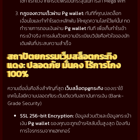
ใช้กำไรที่ได้จากเครดิตฟรีเป็นกระสุนในการล่า Mega Win
กฎของความเร็วผ่าน Pg wallet:
ทันทีที่คุณปลดล็อก
เงื่อนไขและทำกำไรแตะหลักพัน ให้หยุดความโลภไว้แค่นั้น! กด
ทำรายการถอนเงินผ่าน
Pg wallet
ทันที เพื่อเก็บกำไรเข้า
กระเป๋าจริง การเล่นด้วยความมีระเบียบวินัยคือหัวใจของนัก
เดิมพันที่ประสบความสำเร็จ
สถาปัตยกรรมเว็บสล็อตกระทิง
แดง: ปลอดภัย มั่นคง ไร้การโกง
100%
ความเชื่อมั่นคือสิ่งสำคัญที่สุด
เว็บสล็อตpgกระทิง
ของเราใช้
เทคโนโลยีความปลอดภัยระดับเดียวกับสถาบันการเงิน (Bank-
Grade Security)
SSL 256-bit Encryption:
ข้อมูลส่วนตัวและข้อมูลกระเป๋า
เงิน
Pg wallet
ของคุณจะถูกเข้ารหัสลับขั้นสูงสุด ป้องกัน
การโจรกรรมจากแฮกเกอร์