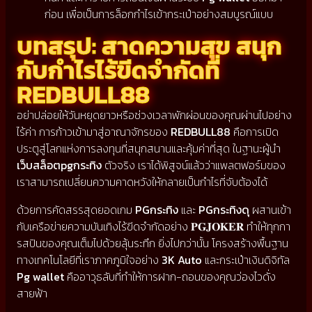
ก่อน เพื่อเป็นการล็อกกำไรเข้ากระเป๋าอย่างสมบูรณ์แบบ
บทสรุป: สาดความสุข สนุก
กับกำไรไร้ขีดจำกัดที่
REDBULL88
อย่าปล่อยให้วันหยุดยาวหรือช่วงเวลาพักผ่อนของคุณผ่านไปอย่าง
ไร้ค่า การก้าวเข้ามาสู่อาณาจักรของ
REDBULL88
คือการเปิด
ประตูสู่โลกแห่งการลงทุนที่สนุกสนานและคุ้มค่าที่สุด ในฐานะผู้นำ
เว็บสล็อตpgกระทิง
ตัวจริง เราได้พิสูจน์แล้วว่าแพลตฟอร์มของ
เราสามารถเปลี่ยนความคาดหวังให้กลายเป็นกำไรที่จับต้องได้
ด้วยการคัดสรรสุดยอดเกม
PGกระทิง
และ
PGกระทิงดุ
ผสานเข้า
กับเครือข่ายความบันเทิงไร้ขีดจำกัดอย่าง
𝐏𝐆𝐉𝐎𝐊𝐄𝐑
ทำให้ทุกกา
รสปินของคุณเต็มไปด้วยลุ้นระทึก ยิ่งไปกว่านั้น โครงสร้างพื้นฐาน
ทางเทคโนโลยีที่เราภาคภูมิใจอย่าง
3K Auto
และกระเป๋าเงินดิจิทัล
Pg wallet
คืออาวุธลับที่ทำให้การฝาก-ถอนของคุณว่องไวดั่ง
สายฟ้า