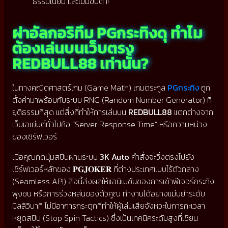
ธรรมเนียม และไม่มีขั้นต่ำ!
ผ่าอัลกอริทึม PGกระทิงดุ ทำไม
ต้องเล่นบนเว็บตรง
REDBULL88 เท่านั้น?
ในทางคณิตศาสตร์เกม (Game Math) เกมตระกูล
PGกระทิง
ถูก
ตั้งค่ามาพร้อมกับระบบ RNG (Random Number Generator) ที่
ยุติธรรมที่สุด แต่สิ่งที่ทำให้การเล่นบน
REDBULL88
แตกต่างจาก
เว็บเอเย่นต์ทั่วไปคือ “Server Response Time” หรือความหน่วง
ของเซิร์ฟเวอร์
เมื่อคุณกดปุ่มสปินผ่านระบบ
3K Auto
คำสั่งจะวิ่งตรงไปยัง
เซิร์ฟเวอร์หลักของ
𝐏𝐆𝐉𝐎𝐊𝐄𝐑
ที่ต่างประเทศแบบไร้ตัวกลาง
(Seamless API) สิ่งนี้ส่งผลให้แอนิเมชันของการเข้าฟีเจอร์กระทิง
พุ่งชน หรือการร่วงหล่นของตัวคูณ ทำงานได้อย่างแม่นยำระดับ
มิลลิวินาที ไม่มีอาการกระตุกที่ทำให้ผู้เล่นเสียจังหวะในการกะเวลา
หยุดสปิน (Stop Spin Tactics) ซึ่งเป็นเทคนิคระดับสูงที่เซียน