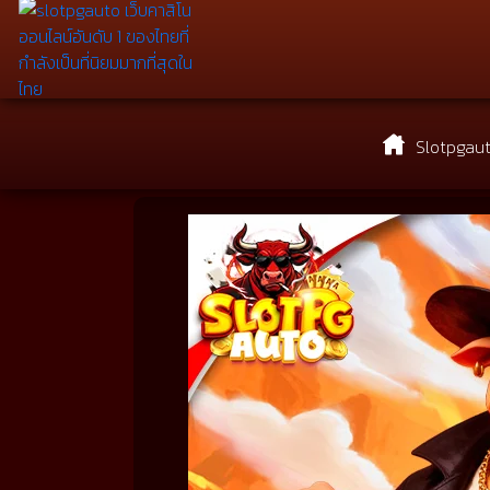
Slotpgau