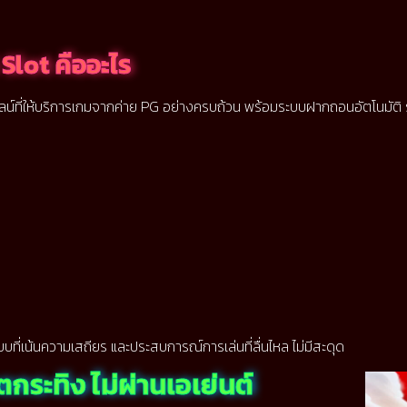
 Slot คืออะไร
์ที่ให้บริการเกมจากค่าย PG อย่างครบถ้วน พร้อมระบบฝากถอนอัตโนมัติ ร
่เน้นความเสถียร และประสบการณ์การเล่นที่ลื่นไหล ไม่มีสะดุด
กระทิง ไม่ผ่านเอเย่นต์