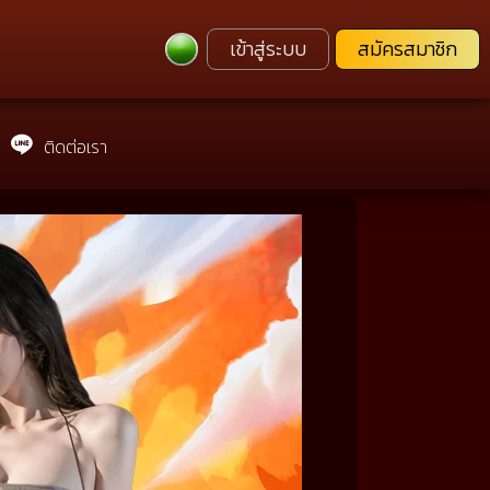
เข้าสู่ระบบ
สมัครสมาชิก
ติดต่อเรา