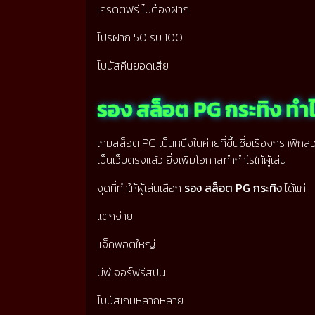
เครดิตฟรี ไม่ต้องฝาก
โปรฝาก 50 รับ 100
โบนัสคืนยอดเสีย
รอง สล็อต PG กระทิง ทำ
เกมสล็อต PG เป็นหนึ่งในค่ายที่ขึ้นชื่อเรื่องกราฟิก
เป็นเว็บตรงแล้ว ยิ่งเพิ่มโอกาสทำกำไรให้ผู้เล่น
จุดที่ทำให้ผู้เล่นเลือก
รอง สล็อต PG กระทิง
ได้แก่
แตกง่าย
แจ็คพอตใหญ่
มีฟีเจอร์ฟรีสปิน
โบนัสเกมหลากหลาย