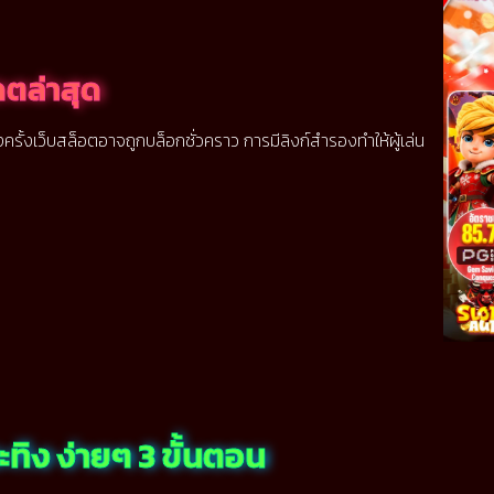
ดตล่าสุด
ั้งเว็บสล็อตอาจถูกบล็อกชั่วคราว การมีลิงก์สำรองทำให้ผู้เล่น
ทิง ง่ายๆ 3 ขั้นตอน