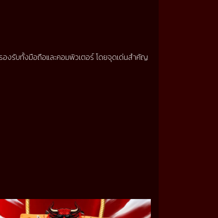
องรับทั้งมือถือและคอมพิวเตอร์ โดยจุดเด่นสำคัญ