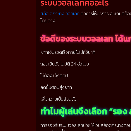
ระบบวอลเลทคืออะไร
สล็อ ตกระทิง วอลเลท
คือการให้บริการเล่นเกมสล็อต
โดยตรง
ข้อดีของระบบวอลเลท ได้แก
ฝากเงินรวดเร็วภายในไม่กี่วินาที
ถอนเงินอัตโนมัติ 24 ชั่วโมง
ไม่ต้องแจ้งสลิป
ลดขั้นตอนยุ่งยาก
เพิ่มความเป็นส่วนตัว
ทำไมผู้เล่นจึงเลือก “รอ
การรองรับระบบวอลเลทช่วยให้เว็บสล็อตกระทิงตอบโ