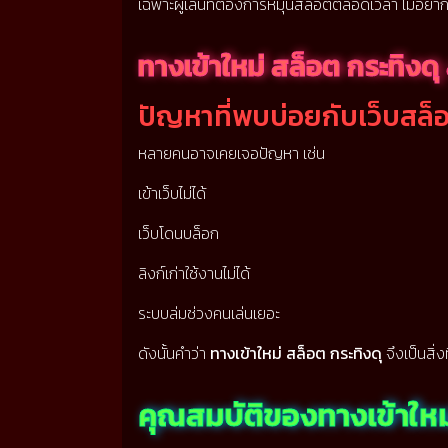
เฉพาะผู้เล่นที่ต้องการหมุนสล็อตตลอดเวลา ไม่อ
ทางเข้าใหม่ สล็อต กระทิงด
ปัญหาที่พบบ่อยกับเว็บสล็
หลายคนอาจเคยเจอปัญหา เช่น
เข้าเว็บไม่ได้
เว็บโดนบล็อก
ลิงก์เก่าใช้งานไม่ได้
ระบบล่มช่วงคนเล่นเยอะ
ดังนั้นคำว่า
ทางเข้าใหม่ สล็อต กระทิงดุ
จึงเป็นสิ่ง
คุณสมบัติของทางเข้าใหม่ท