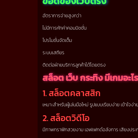
ข้อดีของเว็บตรง
อัตราการจ่ายสูงกว่า
ไม่มีการหักค่าคอมมิชชั่น
โปรโมชั่นจัดเต็ม
ระบบเสถียร
ติดต่อฝ่ายบริการลูกค้าได้โดยตรง
สล็อต เว็บ กระทิง มีเกมอะไร
1. สล็อตคลาสสิก
เหมาะสำหรับผู้เล่นมือใหม่ รูปแบบเรียบง่าย เข้าใจง่
2. สล็อตวิดีโอ
มีภาพกราฟิกสวยงาม เอฟเฟกต์อลังการ เสียงประ