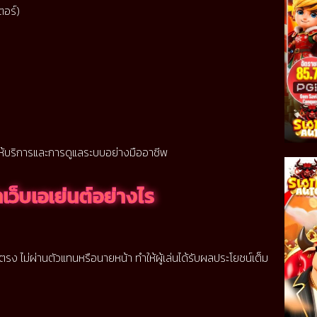
ตอร์)
ให้บริการและการดูแลระบบอย่างมืออาชีพ
าเว็บเอเย่นต์อย่างไร
ยตรง ไม่ผ่านตัวแทนหรือนายหน้า ทำให้ผู้เล่นได้รับผลประโยชน์เต็ม