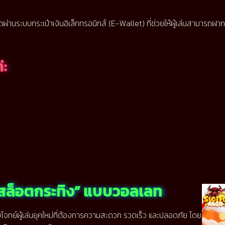
ผ่านระบบกระเป๋าเงินอิเล็กทรอนิกส์ (E-Wallet) ที่ช่วยให้ผู้เล่นสามารถฝ
่:
ง สล็อตกระทิง” แบบวอลเลท
จทย์ผู้เล่นยุคใหม่ที่ต้องการความสะดวก รวดเร็ว และปลอดภัย โดย