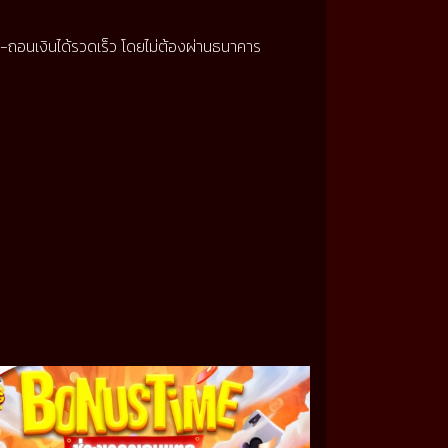
าก-ถอนเงินได้รวดเร็ว โดยไม่ต้องผ่านธนาคาร