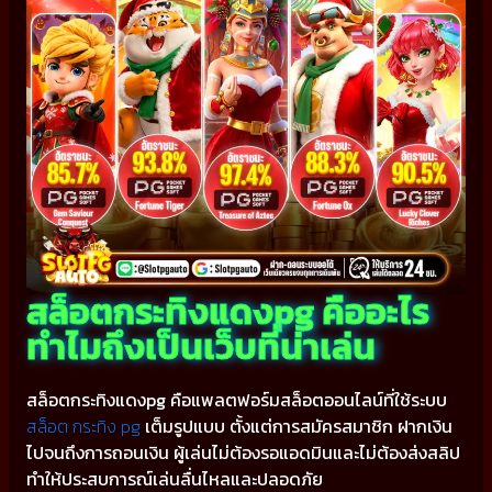
สล็อตกระทิงแดงpg คืออะไร
ทำไมถึงเป็นเว็บที่น่าเล่น
สล็อตกระทิงแดงpg คือแพลตฟอร์มสล็อตออนไลน์ที่ใช้ระบบ
สล็อต กระทิง pg
เต็มรูปแบบ ตั้งแต่การสมัครสมาชิก ฝากเงิน
ไปจนถึงการถอนเงิน ผู้เล่นไม่ต้องรอแอดมินและไม่ต้องส่งสลิป
ทำให้ประสบการณ์เล่นลื่นไหลและปลอดภัย