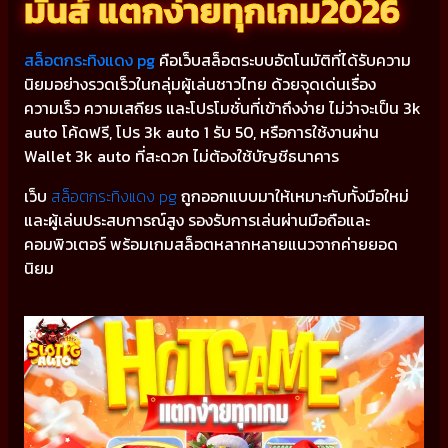
มันส์ แตกง่ายทุกเกม2026
สล็อตกระทิงแดง pg
คือเว็บสล็อตระบบอัตโนมัติที่ได้รับความ
นิยมอย่างรวดเร็วในกลุ่มผู้เล่นชาวไทย ด้วยจุดเด่นเรื่อง
ความเร็ว ความเสถียร และโปรโมชั่นที่เข้าถึงง่าย ไม่ว่าจะเป็น 3k
auto โค้ดฟรี, โปร 3k auto 1 รับ 50, หรือการใช้งานผ่าน
Wallet 3k auto ที่สะดวก ไม่ต้องใช้บัญชีธนาคาร
เว็บ
สล็อตกระทิงแดง pg
ถูกออกแบบมาให้เหมาะกับทั้งมือใหม่
และผู้เล่นประสบการณ์สูง รองรับการเล่นผ่านมือถือและ
คอมพิวเตอร์ พร้อมเกมสล็อตหลากหลายแนวจากค่ายยอด
นิยม