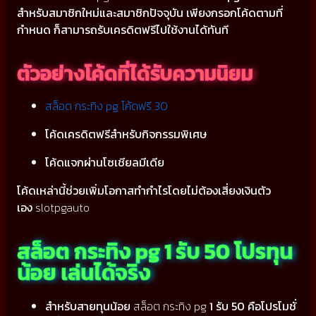
สำหรับสมาชิกใหม่และสมาชิกปัจจุบัน เพียงกรอกโค้ดตามที่
กำหนด ก็สามารถรับเครดิตฟรีไปใช้งานได้ทันที
ตัวอย่างโค้ดที่ได้รับความนิยม
สล็อต กระทิง pg โค้ดฟรี 30
โค้ดเครดิตฟรีสำหรับกิจกรรมพิเศษ
โค้ดแจกผ่านโซเชียลมีเดีย
โค้ดเหล่านี้ช่วยเพิ่มโอกาสทำกำไรโดยไม่ต้องเสี่ยงเงินตัว
เอง
slotpgauto
สล็อต กระทิง pg 1 รับ 50 โปรทุน
น้อย เล่นได้จริง
สำหรับสายทุนน้อย
สล็อต กระทิง pg
1 รับ 50 คือโปรโมชั่