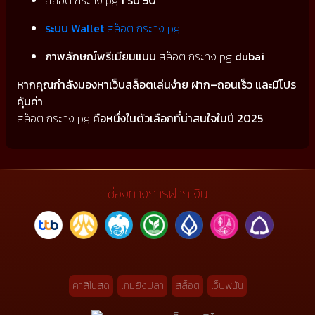
สล็อต กระทิง pg
1 รับ 50
ระบบ Wallet
สล็อต กระทิง pg
ภาพลักษณ์พรีเมียมแบบ
สล็อต กระทิง pg
dubai
หากคุณกำลังมองหาเว็บสล็อตเล่นง่าย ฝาก–ถอนเร็ว และมีโปร
คุ้มค่า
สล็อต กระทิง pg
คือหนึ่งในตัวเลือกที่น่าสนใจในปี 2025
ช่องทางการฝากเงิน
คาสิโนสด
เกมยิงปลา
สล็อต
เว็บพนัน