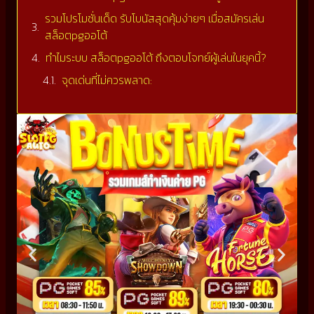
รวมโปรโมชั่นเด็ด รับโบนัสสุดคุ้มง่ายๆ เมื่อสมัครเล่น
สล็อตpgออโต้
ทำไมระบบ สล็อตpgออโต้ ถึงตอบโจทย์ผู้เล่นในยุคนี้?
จุดเด่นที่ไม่ควรพลาด: