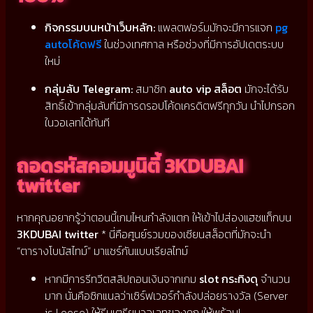
กิจกรรมบนหน้าเว็บหลัก:
แพลตฟอร์มมักจะมีการแจก
pg
autoโค้ดฟรี
ในช่วงเทศกาล หรือช่วงที่มีการอัปเดตระบบ
ใหม่
กลุ่มลับ Telegram:
สมาชิก
auto vip สล็อต
มักจะได้รับ
สิทธิ์เข้ากลุ่มลับที่มีการดรอปโค้ดเครดิตฟรีทุกวัน นำไปกรอก
ในวอเลทได้ทันที
ถอดรหัสคอมมูนิตี้ 3KDUBAI
twitter
หากคุณอยากรู้ว่าตอนนี้เกมไหนกำลังแตก ให้เข้าไปส่องแฮชแท็กบน
3KDUBAI twitter
* นี่คือศูนย์รวมของเซียนสล็อตที่มักจะนำ
“ตารางโบนัสไทม์” มาแชร์กันแบบเรียลไทม์
หากมีการรีทวีตสลิปถอนเงินจากเกม
slot กระทิงดุ
จำนวน
มาก นั่นคือซิกแนลว่าเซิร์ฟเวอร์กำลังปล่อยรางวัล (Server
is Loose) ให้รีบเตรียมวอเลทของคุณให้พร้อม!