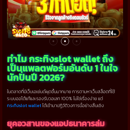
ทำไม กระทิงslot wallet ถึง
เป็นแพลตฟอร์มอันดับ 1 ในใจ
นักปั่นปี 2026?
ในตลาดที่มีเว็บเอเย่นต์ผุดขึ้นมากมาย การตามหาเว็บสล็อตที่ใช้
ระบบออโต้แท้และรองรับวอเลท 100% ไม่ใช่เรื่องง่าย แต่
กระทิงslot wallet
ได้เข้ามาปฏิวัติวงการนี้อย่างสิ้นเชิง
ยุคอวสานของแอปธนาคารล่ม