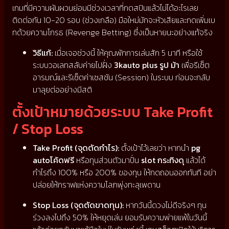
เกมที่มีความผันผวนย่อมมีช่วงเวลาที่กดสปินแล้วไม่ได้อะไรเลย
ติดต่อกัน 10-20 รอบ (ช่วงเกลือ) มือใหม่มักจะหัวเสียและกดเพิ่มเบ
ทด้วยความโกรธ (Revenge Betting) ซึ่งเป็นหายนะอย่างแท้จริง
วิธีแก้:
เมื่อเจอช่วงนี้ ให้คุณพักการเล่นสัก 5 นาที หรือใช้
ระบบวอเลทสลับค่ายไปฝั่ง
3kauto plus รูป ม้า
เพื่อรีเซ็ต
อารมณ์และรีเซ็ตค่าเซสชัน (Session) ในระบบ ก่อนจะกลับ
มาลุยต่ออย่างมีสติ
ตั้งเป้าหมายด้วยระบบ Take Profit
/ Stop Loss
Take Profit (จุดตัดกำไร):
ตั้งเป้าไว้เลยว่า หากนำ
pg
autoโค้ดฟรี
หรือทุนส่วนตัวมาปั่น
slot กระทิงดุ
แล้วได้
กำไรถึง 100% หรือ 200% ของทุน ให้กดถอนออกทันที อย่า
ปล่อยให้กราฟแห่งความโลภพุ่งทะลุเพดาน
Stop Loss (จุดตัดขาดทุน):
หากวันนี้ดวงไม่ดีจริงๆ ทุน
ร่วงลงไปถึง 50% ให้หยุดเล่น ยอมรับความพ่ายแพ้ในวันนี้