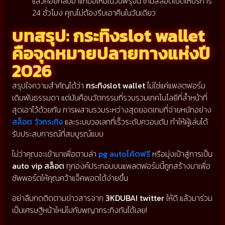
แล้วค่อยกลับมาแก้มือใหม่ในวันพรุ่งนี้ เกมสล็อตเปิดให้บริการ
24 ชั่วโมง คุณไม่ต้องรีบเอาคืนในวันเดียว
บทสรุป: กระทิงslot wallet
คือจุดหมายปลายทางแห่งปี
2026
สรุปใจความสำคัญได้ว่า
กระทิงslot wallet
ไม่ใช่แค่แพลตฟอร์ม
เดิมพันธรรมดา แต่มันคือนวัตกรรมที่รวบรวมเทคโนโลยีที่ล้ำหน้าที่
สุดเอาไว้ด้วยกัน การผสานรวมระหว่างสุดยอดเกมที่จ่ายหนักอย่าง
สล็อต วัวกระทิง
และระบบวอเลทที่เร็วระดับควอนตัม ทำให้ผู้เล่นได้
รับประสบการณ์ที่สมบูรณ์แบบ
ไม่ว่าคุณจะเข้ามาเพื่อตามล่า
pg autoโค้ดฟรี
หรือมุ่งเป้าสู่การเป็น
auto vip สล็อต
ทุกองค์ประกอบบนแพลตฟอร์มนี้ถูกสร้างมาเพื่อ
ซัพพอร์ตให้คุณคว้าแจ็คพอตได้ง่ายขึ้น
อย่าลืมกดติดตามข่าวสารจาก
3KDUBAI twitter
ให้ดี แล้วมาร่วม
เป็นเศรษฐีหน้าใหม่ไปกับพญากระทิงกันได้เลย!