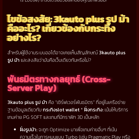
ไขข้อสงสัย: 3kauto plus รูป ม้า
คืออะไร? เกี่ยวข้องกับกระทิง
อย่างไร?
สำหรับผู้ใช้งานระบบออโต้อาจเคยเห็นสัญลักษณ์
3kauto plus
รูป ม้า
และสงสัยว่ามันคือเว็บเดียวกันหรือไม่?
พันธมิตรทางกลยุทธ์ (Cross-
Server Play)
3kauto plus รูป ม้า
คือ “เซิร์ฟเวอร์พันธมิตร” ที่อยู่ในเครือข่าย
ฐานข้อมูลเดียวกับ
กระทิงslot wallet
*
ฝั่งกระทิง:
เน้นให้บริการ
เกมค่าย PG SOFT และเกมที่มีกราฟิก 3D เป็นหลัก
ฝั่งรูปม้า:
จะถูก Optimize มาเพื่อเกมค่ายอื่นๆ ที่เน้น
ความเร็วในการหมุนแบบ Turbo (เช่น Pragmatic Play หรือ