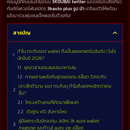
คอมมูนิตี้คนเล่นสล็อตบน
3KDUBAI twitter
และไขข้อสงสัยเกี่ยว
กับเซิร์ฟเวอร์พันธมิตร
3kauto plus รูป ม้า
เตรียมตัวให้พร้อม
แล้วมาร่วมพุ่งชนแจ็คพอตไปด้วยกัน!
สารบัญ
ทำไม กระทิงslot wallet ถึงเป็นแพลตฟอร์มอันดับ 1 ในใจ
นักปั่นปี 2026?
ยุคอวสานของแอปธนาคารล่ม
การผสานพลังกับสุดยอดเกม สล็อต วัวกระทิง
เจาะลึกตำนาน slot กระทิงดุ ทำไมถึงแตกหนักกว่าเกม
อื่น?
โครงสร้างเกมที่เกิดมาเพื่อแจก
ตัวคูณ x10 สังหารโหด
คู่มือยกระดับนักลงทุน: สมัคร 3k auto wallet
/register และก้าวสู่ auto vip สล็อต