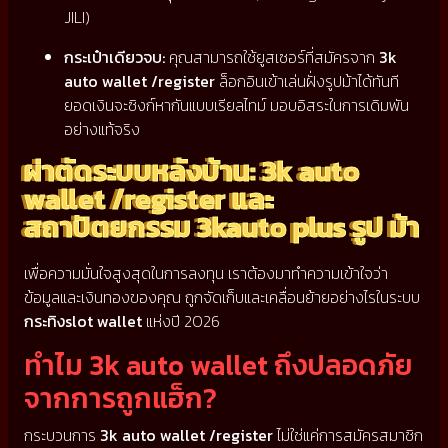
JILI)
กระเป๋าเดียวจบ:
คุณสามารถใช้ยูสเซอร์ที่สมัครจาก
3k
auto wallet /register
ล็อกอินเข้าเล่นฝั่งรูปม้าได้ทันที
ยอดเงินจะซิงก์หากันแบบเรียลไทม์ มอบอิสระในการเดิมพัน
อย่างแท้จริง
ผ่าตัดระบบหลังบ้าน: 3k auto
wallet /register และ
สถาปัตยกรรม 3kauto plus รูป ม้า
เพื่อความมั่นใจสูงสุดในการลงทุน เราต้องมาทำความเข้าใจว่า
ข้อมูลและเงินทองของคุณ ถูกจัดเก็บและเคลื่อนย้ายอย่างไรในระบบ
กระทิงslot wallet
แห่งปี 2026
ทำไม 3k auto wallet ถึงปลอดภัย
จากการถูกแฮ็ก?
กระบวนการ
3k auto wallet /register
ไม่ใช่แค่การสมัครสมาชิก