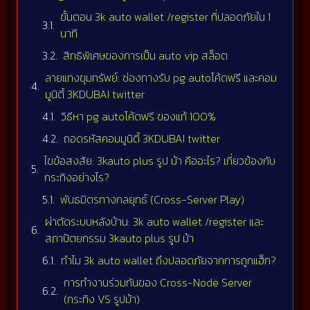
ขั้นตอน 3k auto wallet /register ที่ปลอดภัยใน 1
นาที
สิทธิพิเศษของการเป็น auto vip สล็อต
ลายแทงขุมทรัพย์: ช่องทางรับ pg autoโค้ดฟรี และคอม
มูนิตี้ 3KDUBAI twitter
วิธีหา pg autoโค้ดฟรี ของแท้ 100%
ถอดรหัสคอมมูนิตี้ 3KDUBAI twitter
ไขข้อสงสัย: 3kauto plus รูป ม้า คืออะไร? เกี่ยวข้องกับ
กระทิงอย่างไร?
พันธมิตรทางกลยุทธ์ (Cross-Server Play)
ผ่าตัดระบบหลังบ้าน: 3k auto wallet /register และ
สถาปัตยกรรม 3kauto plus รูป ม้า
ทำไม 3k auto wallet ถึงปลอดภัยจากการถูกแฮ็ก?
การทำงานร่วมกันของ Cross-Node Server
(กระทิง VS รูปม้า)