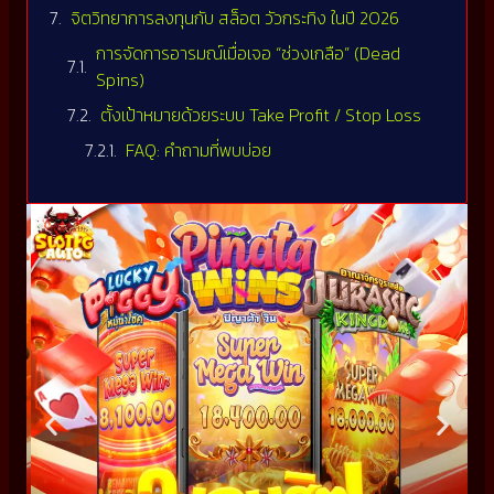
จิตวิทยาการลงทุนกับ สล็อต วัวกระทิง ในปี 2026
การจัดการอารมณ์เมื่อเจอ “ช่วงเกลือ” (Dead
Spins)
ตั้งเป้าหมายด้วยระบบ Take Profit / Stop Loss
FAQ: คำถามที่พบบ่อย