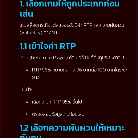
1. เลือกเกมให้ถูกประเภทก่อน
เล่น
เกมสล็อตกระทิงแต่ละเวอร์ชันมีค่า RTP และความผันผวน
(Volatility) ต่างกัน
1.1 เข้าใจค่า RTP
RTP (Return to Player) คือเปอร์เซ็นต์คืนทุนระยะยาว เช่น:
RTP 96% หมายถึง คืน 96 บาทต่อ 100 บาทในระยะ
ยาว
แนะนำ:
เลือกเกมที่ RTP 95% ขึ้นไป
ตรวจสอบข้อมูลเกมก่อนเล่น
1.2 เลือกความผันผวนให้เหมาะ
กับทุน