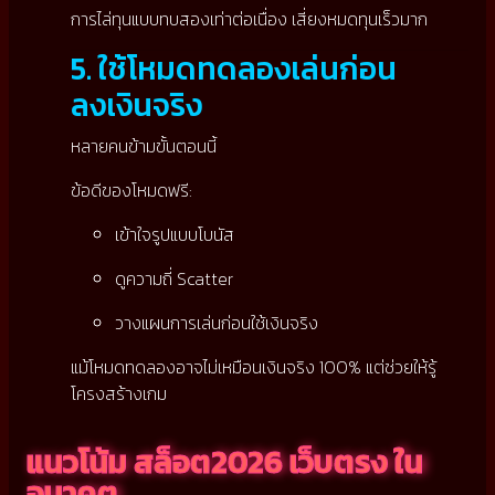
การไล่ทุนแบบทบสองเท่าต่อเนื่อง เสี่ยงหมดทุนเร็วมาก
5. ใช้โหมดทดลองเล่นก่อน
ลงเงินจริง
หลายคนข้ามขั้นตอนนี้
ข้อดีของโหมดฟรี:
เข้าใจรูปแบบโบนัส
ดูความถี่ Scatter
วางแผนการเล่นก่อนใช้เงินจริง
แม้โหมดทดลองอาจไม่เหมือนเงินจริง 100% แต่ช่วยให้รู้
โครงสร้างเกม
แนวโน้ม สล็อต2026 เว็บตรง ใน
อนาคต