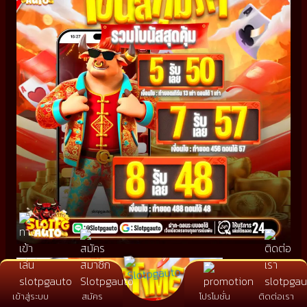
เข้าสู่ระบบ
สมัคร
โปรโมชั่น
ติดต่อเรา