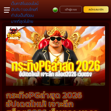
เข้าสู่ระบบ
สมัครสมาชิก
กระทิงPGล่าสุด 2026
อัปเดตใหม่! เจาะลึก