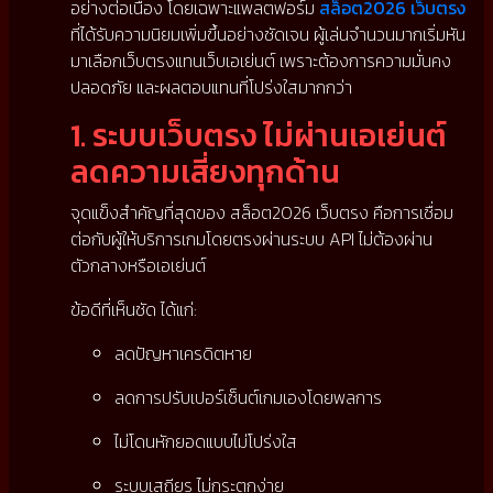
อย่างต่อเนื่อง โดยเฉพาะแพลตฟอร์ม
สล็อต2026 เว็บตรง
ที่ได้รับความนิยมเพิ่มขึ้นอย่างชัดเจน ผู้เล่นจำนวนมากเริ่มหัน
มาเลือกเว็บตรงแทนเว็บเอเย่นต์ เพราะต้องการความมั่นคง
ปลอดภัย และผลตอบแทนที่โปร่งใสมากกว่า
1. ระบบเว็บตรง ไม่ผ่านเอเย่นต์
ลดความเสี่ยงทุกด้าน
จุดแข็งสำคัญที่สุดของ สล็อต2026 เว็บตรง คือการเชื่อม
ต่อกับผู้ให้บริการเกมโดยตรงผ่านระบบ API ไม่ต้องผ่าน
ตัวกลางหรือเอเย่นต์
ข้อดีที่เห็นชัด ได้แก่:
ลดปัญหาเครดิตหาย
ลดการปรับเปอร์เซ็นต์เกมเองโดยพลการ
ไม่โดนหักยอดแบบไม่โปร่งใส
ระบบเสถียร ไม่กระตุกง่าย