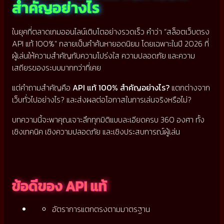
สำคัญอย่างไร
ในยุคที่ตลาดเกมออนไลน์เติบโตอย่างรวดเร็ว คำว่า “สล็อตเว็บตรง
API แท้ 100%” กลายเป็นคำค้นหายอดนิยม โดยเฉพาะในปี 2026 ที่
ผู้เล่นให้ความสำคัญกับความโปร่งใส ความปลอดภัย และความ
เสถียรของระบบมากกว่าที่เคย
แต่คำถามสำคัญคือ
API แท้ 100% สำคัญอย่างไร?
แตกต่างจาก
เว็บทั่วไปอย่างไร? และส่งผลต่อโอกาสในการเล่นจริงหรือไม่?
บทความนี้จะพาคุณเจาะลึกทุกมิติแบบละเอียดครบ 360 องศา ทั้ง
เชิงเทคนิค เชิงความปลอดภัย และเชิงประสบการณ์ผู้เล่น
ข้อดีของ API แท้
อัตราการแตกตรงตามมาตรฐาน