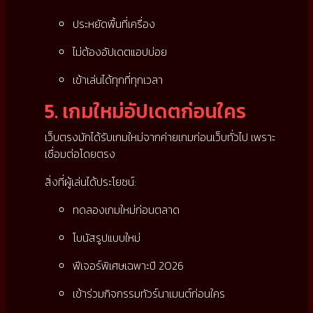
ประหยัดพื้นที่เครื่อง
ไม่ต้องอัปเดตแอปบ่อย
เข้าเล่นได้ทุกที่ทุกเวลา
5. เกมใหม่อัปเดตก่อนใคร
เว็บตรงมักได้รับเกมใหม่จากค่ายเกมก่อนเว็บทั่วไป เพราะ
เชื่อมต่อโดยตรง
สิ่งที่ผู้เล่นได้ประโยชน์:
ทดลองเกมใหม่ก่อนตลาด
โบนัสรูปแบบใหม่
ฟีเจอร์พิเศษเฉพาะปี 2026
เข้าร่วมกิจกรรมทัวร์นาเมนต์ก่อนใคร