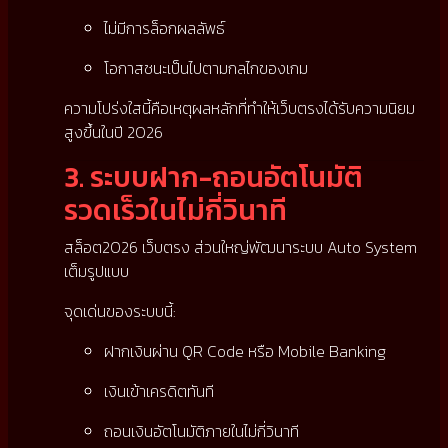
ไม่มีการล็อกผลลัพธ์
โอกาสชนะเป็นไปตามกลไกของเกม
ความโปร่งใสนี้คือเหตุผลหลักที่ทำให้เว็บตรงได้รับความนิยม
สูงขึ้นในปี 2026
3. ระบบฝาก-ถอนอัตโนมัติ
รวดเร็วในไม่กี่วินาที
สล็อต2026 เว็บตรง ส่วนใหญ่พัฒนาระบบ Auto System
เต็มรูปแบบ
จุดเด่นของระบบนี้:
ฝากเงินผ่าน QR Code หรือ Mobile Banking
เงินเข้าเครดิตทันที
ถอนเงินอัตโนมัติภายในไม่กี่วินาที