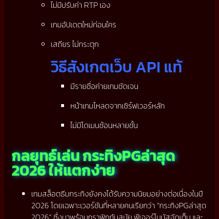
ไม่มีปรับค่า RTP เอง
เกมอัปเดตใหม่ก่อนใคร
เสถียร ไม่กระตุก
วิธีสังเกตเว็บ API แท้
มีรายชื่อค่ายเกมชัดเจน
หน้าเกมโหลดจากเซิร์ฟเวอร์หลัก
ไม่มีโดเมนซ้อนหลายชั้น
กลยุทธ์เล่น กระทิงPGล่าสุด
2026 ให้แตกง่าย
เกมสล็อตธีมกระทิงยังคงได้รับความนิยมอย่างต่อเนื่องในปี
2026 โดยเฉพาะเวอร์ชันที่หลายคนเรียกว่า “กระทิงPGล่าสุด
2026” ซึ่งมาพร้อมกราฟิกทันสมัย ฟีเจอร์โบนัสจัดเต็ม และ