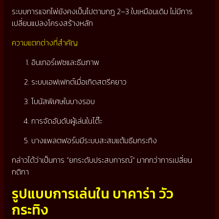
ระบบการแจกไพ่ยังคงเป็นไปตามกฎ 2–3 ใบเหมือนเดิม ไม่มีการ
เปลี่ยนแปลงโครงสร้างหลัก
ความแตกต่างที่สำคัญ
อินเทอร์เฟซและธีมภาพ
ระบบเอฟเฟกต์เมื่อเกิดสตรีคยาว
โบนัสพิเศษในบางรอบ
การจัดอันดับผู้เล่นในโต๊ะ
บางแพลตฟอร์มมีระบบสะสมแต้มธีมกระทิง
กล่าวได้ว่าเป็นการ “ยกระดับประสบการณ์” มากกว่าการเปลี่ยน
กติกา
รูปแบบการเล่นใน บาคาร่า วัว
กระทิง