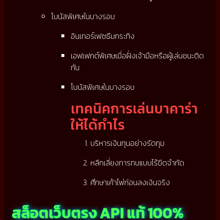
โบนัสพิเศษในบางรอบ
อินเทอร์เฟซธีมกระทิง
เอฟเฟกต์พิเศษเมื่อฝั่งเจ้ามือหรือผู้เล่นชนะติด
กัน
โบนัสพิเศษในบางรอบ
เทคนิคการเล่นบาคาร่า
ให้ได้กำไร
บริหารเงินทุนอย่างรัดกุม
หลีกเลี่ยงการทบแบบไร้ขีดจำกัด
ศึกษาเค้าไพ่ก่อนลงเงินจริง
สล็อตเว็บตรง API แท้ 100%