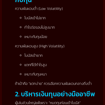
ความผันผวนต่ำ (Low Volatility)
โบนัสเข้าไม่ยาก
กำไรต่อรอบไม่สูงมาก
เหมาะกับทุนน้อย
ความผันผวนสูง (High Volatility)
โบนัสเข้ายาก
แตกทีได้กำไรสูง
เหมาะกับทุนหนา
ถ้าเป้าคือ “แตกง่าย” ควรเลือกความผันผวนกลางถึงต่ำ
2. บริหารเงินทุนอย่างมืออาชีพ
ผู้เล่นส่วนใหญ่แพ้เพราะ “หมดทุนก่อนเข้าโบนัส”