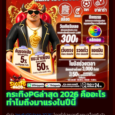
กระทิงPGล่าสุด 2026 คืออะไร
ทำไมถึงมาแรงในปีนี้
คำว่า
“กระทิงPGล่าสุด 2026”
โดยทั่วไปหมายถึงเกมสล็อตธีมวัว