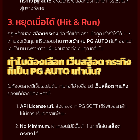
กระทิง pg auto
จะช่วยกระตุ้นอัลกอริทึมให้มีการรีเซ็ตและ
สุ่มรางวัลใหม่
3. หยุดเมื่อได้ (Hit & Run)
กฎเหล็กของ
สล็อตกระทิง
คือ “ได้แล้วเลิก” เมื่อคุณทำกำไรได้ 2-3
เท่าของเงินทุน ให้รีบถอนผ่าน
ทางเข้าใหม่ PG AUTO
ทันที อย่าแช่
เงินไว้นาน เพราะความผันผวนอาจดึงเงินคุณกลับไป
ทำไมต้องเลือก เว็บสล็อต กระทิง
ที่เป็น PG AUTO เท่านั้น?
ในท้องตลาดมีเว็บเอเย่นต์มากมายที่อ้างชื่อ แต่
เว็บสล็อต กระทิง
ของแท้ต้องมีสิ่งเหล่านี้:
API License แท้:
ส่งตรงจาก PG SOFT เซิร์ฟเวอร์หลัก
ไม่มีการปรับอัตราแพ้ชนะ
No Minimum:
ฝากถอนไม่มีขั้นต่ำ 1 บาทก็เล่น
สล็อต
กระทิง
ได้