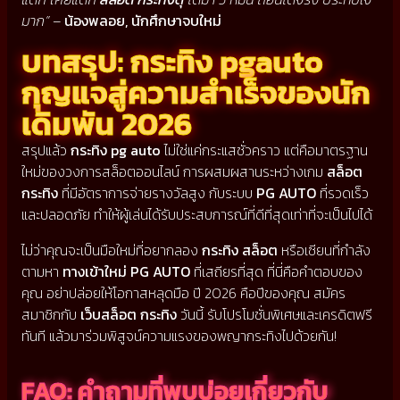
มาก”
–
น้องพลอย, นักศึกษาจบใหม่
บทสรุป: กระทิง pgauto
กุญแจสู่ความสำเร็จของนัก
เดิมพัน 2026
สรุปแล้ว
กระทิง pg auto
ไม่ใช่แค่กระแสชั่วคราว แต่คือมาตรฐาน
ใหม่ของวงการสล็อตออนไลน์ การผสมผสานระหว่างเกม
สล็อต
กระทิง
ที่มีอัตราการจ่ายรางวัลสูง กับระบบ
PG AUTO
ที่รวดเร็ว
และปลอดภัย ทำให้ผู้เล่นได้รับประสบการณ์ที่ดีที่สุดเท่าที่จะเป็นไปได้
ไม่ว่าคุณจะเป็นมือใหม่ที่อยากลอง
กระทิง สล็อต
หรือเซียนที่กำลัง
ตามหา
ทางเข้าใหม่ PG AUTO
ที่เสถียรที่สุด ที่นี่คือคำตอบของ
คุณ อย่าปล่อยให้โอกาสหลุดมือ ปี 2026 คือปีของคุณ สมัคร
สมาชิกกับ
เว็บสล็อต กระทิง
วันนี้ รับโปรโมชั่นพิเศษและเครดิตฟรี
ทันที แล้วมาร่วมพิสูจน์ความแรงของพญากระทิงไปด้วยกัน!
FAQ: คำถามที่พบบ่อยเกี่ยวกับ