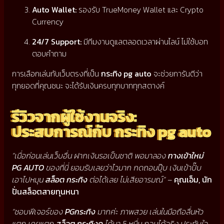
Auto Wallet:
รองรับ TrueMoney Wallet และ Crypto
Currency
24/7 Support:
มีทีมงานดูแลตลอดเวลาผ่านไลน์ ไม่ใช้บอท
ตอบคำถาม
การเลือกเล่นกับเว็บตรงที่เป็น
กระทิง pg auto
จะช่วยการันตีว่า
ทุกยอดที่คุณชนะ จะได้รับเงินครบทุกบาททุกสตางค์
รีวิวจากผู้ใช้งานจริง:
ประสบการณ์กับ กระทิง pg auto
“เมื่อก่อนเล่นเว็บอื่น ฝากเงินรอเป็นชาติ พอมาลอง
ทางเข้าใหม่
PG AUTO
ของที่นี่ ยอมรับเลยว่าไวมาก กดถอนปุ๊บ เงินเข้าปั๊บ
เอาไปหมุน
สล็อต กระทิง
ต่อได้เลย ไม่เสียอารมณ์”
–
คุณเอ็ม, นัก
ปั่นสล็อตสายทุนหนา
“ชอบฟีเจอร์ของ
PGกระทิง
มากค่ะ ภาพสวย เล่นในมือถือลื่นหัว
แตก เคยแตก
สล็อต กระทิงดุ
ได้มา 5 หมื่น ถอนได้จริง ประทับใจ